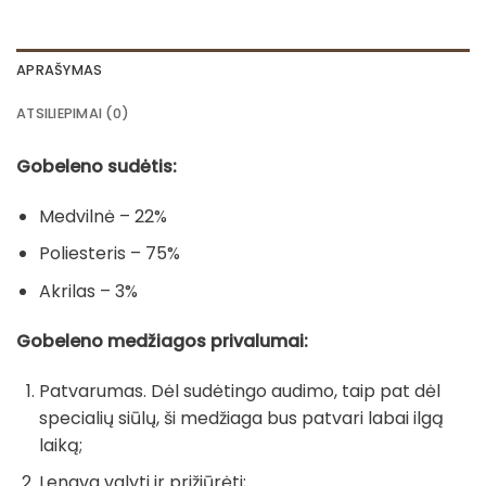
APRAŠYMAS
ATSILIEPIMAI (0)
Gobeleno sudėtis:
Medvilnė – 22%
Poliesteris – 75%
Akrilas – 3%
Gobeleno medžiagos privalumai:
Patvarumas. Dėl sudėtingo audimo, taip pat dėl
specialių siūlų, ši medžiaga bus patvari labai ilgą
laiką;
Lengva valyti ir prižiūrėti;