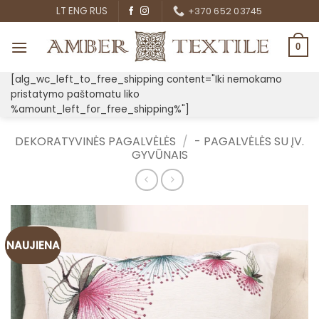
Skip
LT
ENG
RUS
+370 652 03745
to
content
0
[alg_wc_left_to_free_shipping content="Iki nemokamo
pristatymo paštomatu liko
%amount_left_for_free_shipping%"]
DEKORATYVINĖS PAGALVĖLĖS
/
- PAGALVĖLĖS SU ĮV.
GYVŪNAIS
NAUJIENA