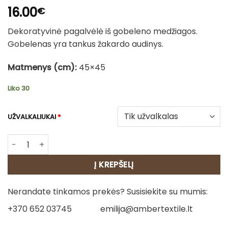
16.00
€
Dekoratyvinė pagalvėlė iš gobeleno medžiagos.
Gobelenas yra tankus žakardo audinys.
Matmenys (cm):
45×45
Liko 30
UŽVALKALIUKAI
*
produkto kiekis: Dvipusė gobeleno pagalvėlė – Kolibrių sod
Į KREPŠELĮ
Nerandate tinkamos prekės? Susisiekite su mumis:
+370 652 03745
emilija@ambertextile.lt