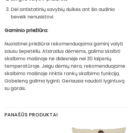
Dėl antistatinių savybių dulkės ant šio audinio
beveik nenusistovi.
Gaminio priežiūra:
Nuolatinei priežiūrai rekomenduojama gaminį valyti
sausu šepetėliu. Atsiradus dėmėms, galima skalbti
skalbimo mašinoje ne didesnėje nei 30 laipsnių
temperatūroje. Jeigu dėmių nėra, rekomenduojame
skalbimo mašinoje rinktis rankų skalbimo funkciją.
Gobeleną galima lyginti. Geriausia naudoti lygintuvą
su garais.
PANAŠŪS PRODUKTAI