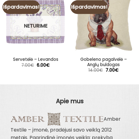
Išpardavimas!
Išpardavimas!
NETURIME
Gobeleno pagalvėlė –
Servetėlė – Levandos
Anglų buldogas
Original
Current
7.00
€
6.00
€
price
price
Original
Current
14.00
€
7.00
€
was:
is:
price
price
7.00€.
6.00€.
was:
is:
14.00€.
7.00€.
Apie mus
Amber
Textile – įmonė, pradėjusi savo veiklą 2012
metais. Pagrindinė įmonės veikla: prekyba