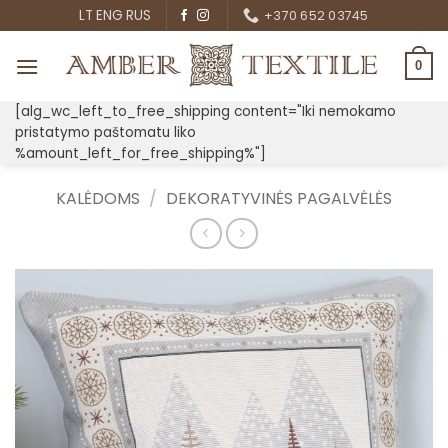
Skip
LT
ENG
RUS
+370 652 03745
to
content
0
[alg_wc_left_to_free_shipping content="Iki nemokamo
pristatymo paštomatu liko
%amount_left_for_free_shipping%"]
KALĖDOMS
/
DEKORATYVINĖS PAGALVĖLĖS