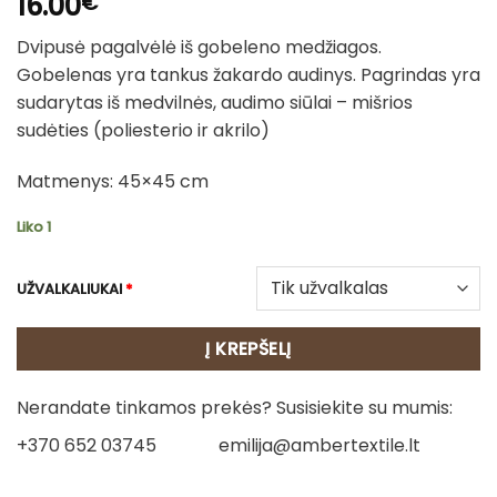
16.00
€
Dvipusė pagalvėlė iš gobeleno medžiagos.
Gobelenas yra tankus žakardo audinys. Pagrindas yra
sudarytas iš medvilnės, audimo siūlai – mišrios
sudėties (poliesterio ir akrilo)
Matmenys: 45×45 cm
Liko 1
UŽVALKALIUKAI
*
Į KREPŠELĮ
Nerandate tinkamos prekės? Susisiekite su mumis:
+370 652 03745
emilija@ambertextile.lt