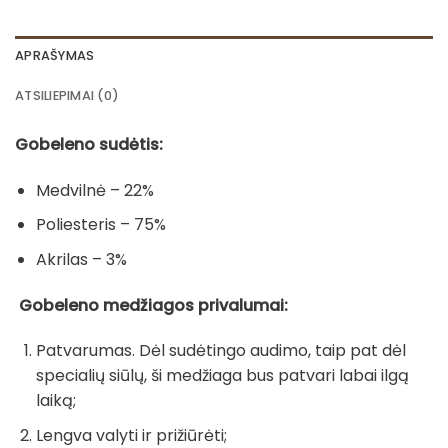
APRAŠYMAS
ATSILIEPIMAI (0)
Gobeleno sudėtis:
Medvilnė – 22%
Poliesteris – 75%
Akrilas – 3%
Gobeleno medžiagos privalumai:
Patvarumas. Dėl sudėtingo audimo, taip pat dėl
specialių siūlų, ši medžiaga bus patvari labai ilgą
laiką;
Lengva valyti ir prižiūrėti;