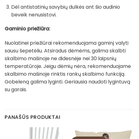
Dėl antistatinių savybių dulkės ant šio audinio
beveik nenusistovi.
Gaminio priežiūra:
Nuolatinei priežiūrai rekomenduojama gaminį valyti
sausu šepetėliu. Atsiradus dėmėms, galima skalbti
skalbimo mašinoje ne didesnėje nei 30 laipsnių
temperatūroje. Jeigu dėmių nėra, rekomenduojame
skalbimo mašinoje rinktis rankų skalbimo funkciją.
Gobeleną galima lyginti. Geriausia naudoti lygintuvą
su garais.
PANAŠŪS PRODUKTAI