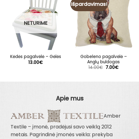
Išpardavimas!
NETURIME
Gobeleno pagalvėlė –
Kėdės pagalvėlė – Gėlės
Anglų buldogas
13.00
€
Original
Current
14.00
€
7.00
€
price
price
was:
is:
14.00€.
7.00€.
Apie mus
Amber
Textile – įmonė, pradėjusi savo veiklą 2012
metais. Pagrindinė įmonės veikla: prekyba