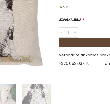
Liko 15
UŽVALKALIUKAI
*
produkto kiekis: Gobeleno p
Nerandate tinkamos prekės
+370 652 03745
em