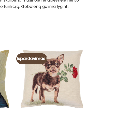
ti skalbimo mašinoje ne didesnėje nei 30
funkciją. Gobeleną galima lyginti.
Išpardavimas!
Išpardavim