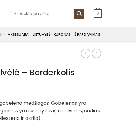
Ieškoti:
0
S
AKSESUARAI
LIETUVYBĖ
KUPONAS
IŠPARDAVIMAS
vėlė – Borderkolis
ent
e
 gobeleno medžiagos. Gobelenas yra
grindas yra sudarytas iš medvilnės, audimo
€.
iesterio ir akrilo).