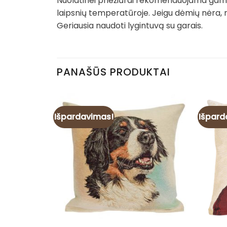
Nuolatinei priežiūrai rekomenduojama gamin
laipsnių temperatūroje. Jeigu dėmių nėra, 
Geriausia naudoti lygintuvą su garais.
PANAŠŪS PRODUKTAI
Išpardavimas!
Išpard