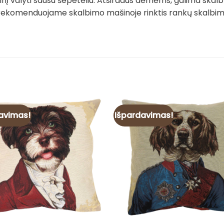
į valyti sausu šepetėliu. Atsiradus dėmėms, galima skalb
rekomenduojame skalbimo mašinoje rinktis rankų skalbimo 
avimas!
Išpardavimas!