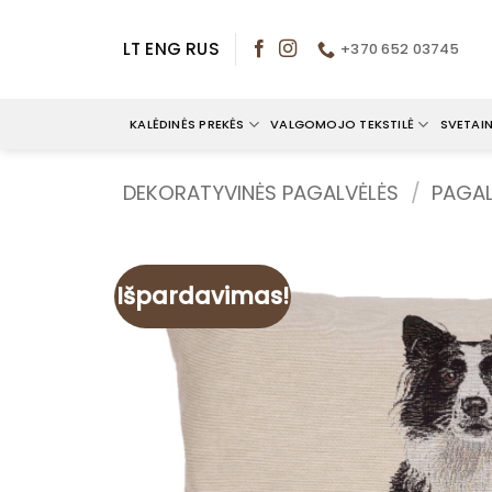
Skip
to
LT
ENG
RUS
+370 652 03745
content
KALĖDINĖS PREKĖS
VALGOMOJO TEKSTILĖ
SVETAIN
DEKORATYVINĖS PAGALVĖLĖS
/
PAGAL
Išpardavimas!