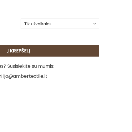
agalvėlė - Borderkolis
Į KREPŠELĮ
? Susisiekite su mumis:
ilija@ambertextile.lt