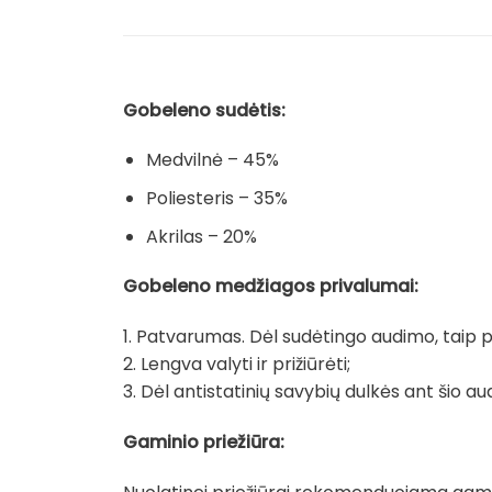
Gobeleno sudėtis:
Medvilnė – 45%
Poliesteris – 35%
Akrilas – 20%
Gobeleno medžiagos privalumai:
1. Patvarumas. Dėl sudėtingo audimo, taip pat
2. Lengva valyti ir prižiūrėti;
3. Dėl antistatinių savybių dulkės ant šio au
Gaminio priežiūra: