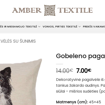
ĖS IR MIEGAMOJO TEKSTILĖ
VONIOS, PIRTIES TEKSTILĖ
PREKĖS VAIKAM
VĖLĖS SU ŠUNIMIS
Gobeleno pagal
Original
Curr
14.00
7.00
€
€
price
pric
Dekoratyvinė pagalvėlė iš
was:
is:
tankus žakardo audinys. Pa
14.00€.
7.00
siūlai – mišrios sudėties (pol
Matmenys (cm):
45×45