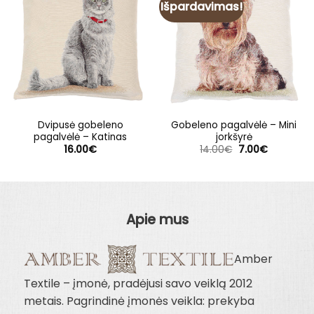
Išpardavimas!
Dvipusė gobeleno
Gobeleno pagalvėlė – Mini
pagalvėlė – Katinas
jorkšyrė
Original
Current
16.00
€
14.00
€
7.00
€
price
price
was:
is:
14.00€.
7.00€.
Apie mus
Amber
Textile – įmonė, pradėjusi savo veiklą 2012
metais. Pagrindinė įmonės veikla: prekyba