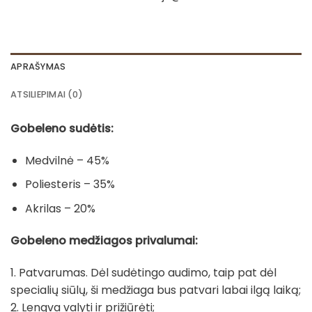
APRAŠYMAS
ATSILIEPIMAI (0)
Gobeleno sudėtis:
Medvilnė – 45%
Poliesteris – 35%
Akrilas – 20%
Gobeleno medžiagos privalumai:
1. Patvarumas. Dėl sudėtingo audimo, taip pat dėl
specialių siūlų, ši medžiaga bus patvari labai ilgą laiką;
2. Lengva valyti ir prižiūrėti;