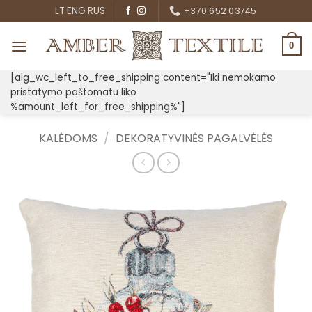
Skip
LT
ENG
RUS
+370 652 03745
to
content
0
[alg_wc_left_to_free_shipping content="Iki nemokamo
pristatymo paštomatu liko
%amount_left_for_free_shipping%"]
KALĖDOMS
/
DEKORATYVINĖS PAGALVĖLĖS