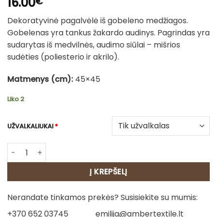
16.00
€
Dekoratyvinė pagalvėlė iš gobeleno medžiagos.
Gobelenas yra tankus žakardo audinys. Pagrindas yra
sudarytas iš medvilnės, audimo siūlai – mišrios
sudėties (poliesterio ir akrilo).
Matmenys (cm):
45×45
Liko 2
UŽVALKALIUKAI
*
produkto kiekis: Gobeleno pagalvėlė - Kalėdų žaisliukas
Į KREPŠELĮ
Nerandate tinkamos prekės? Susisiekite su mumis:
+370 652 03745
emilija@ambertextile.lt