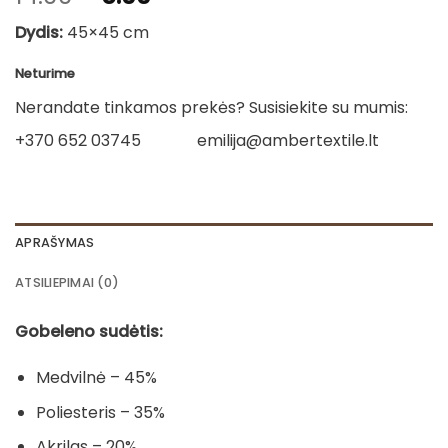
price
price
Dydis:
45×45 cm
was:
is:
14.00€.
5.00€.
Neturime
Nerandate tinkamos prekės? Susisiekite su mumis:
+370 652 03745
emilija@ambertextile.lt
APRAŠYMAS
ATSILIEPIMAI (0)
Gobeleno sudėtis:
Medvilnė – 45%
Poliesteris – 35%
Akrilas – 20%