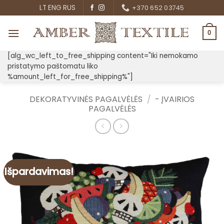
Skip
LT
ENG
RUS
+370 652 03745
to
content
0
[alg_wc_left_to_free_shipping content="Iki nemokamo
pristatymo paštomatu liko
%amount_left_for_free_shipping%"]
DEKORATYVINĖS PAGALVĖLĖS
/
- ĮVAIRIOS
PAGALVĖLĖS
Išpardavimas!