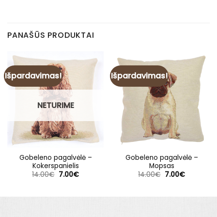
PANAŠŪS PRODUKTAI
Išpardavimas!
Išpardavimas!
NETURIME
Gobeleno pagalvėlė –
Gobeleno pagalvėlė –
Kokerspanielis
Mopsas
Original
Current
Original
Current
14.00
€
7.00
€
14.00
€
7.00
€
price
price
price
price
was:
is:
was:
is:
14.00€.
7.00€.
14.00€.
7.00€.