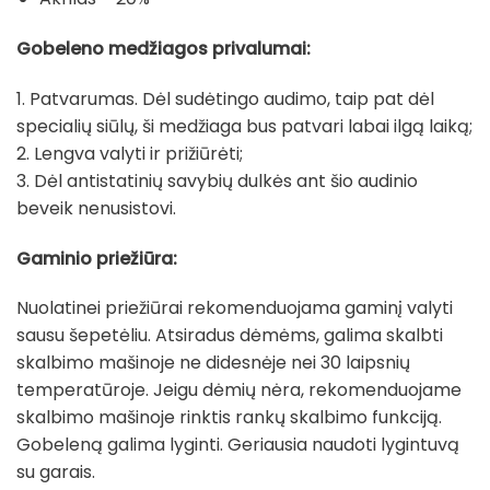
Gobeleno medžiagos privalumai:
1. Patvarumas. Dėl sudėtingo audimo, taip pat dėl
specialių siūlų, ši medžiaga bus patvari labai ilgą laiką;
2. Lengva valyti ir prižiūrėti;
3. Dėl antistatinių savybių dulkės ant šio audinio
beveik nenusistovi.
Gaminio priežiūra:
Nuolatinei priežiūrai rekomenduojama gaminį valyti
sausu šepetėliu. Atsiradus dėmėms, galima skalbti
skalbimo mašinoje ne didesnėje nei 30 laipsnių
temperatūroje. Jeigu dėmių nėra, rekomenduojame
skalbimo mašinoje rinktis rankų skalbimo funkciją.
Gobeleną galima lyginti. Geriausia naudoti lygintuvą
su garais.