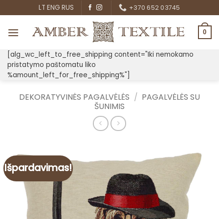
Skip
LT
ENG
RUS
+370 652 03745
to
content
0
[alg_wc_left_to_free_shipping content="Iki nemokamo
pristatymo paštomatu liko
%amount_left_for_free_shipping%"]
DEKORATYVINĖS PAGALVĖLĖS
/
PAGALVĖLĖS SU
ŠUNIMIS
Išpardavimas!