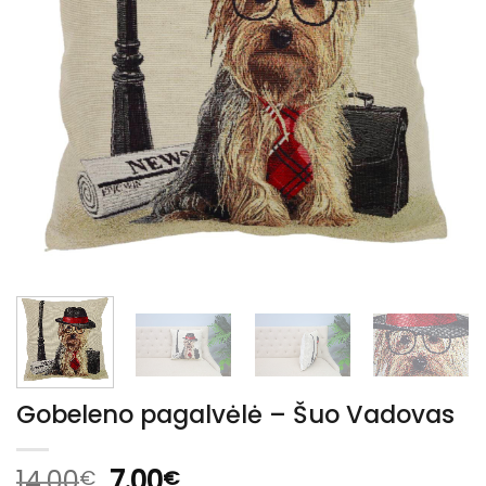
Gobeleno pagalvėlė – Šuo Vadovas
Original
Current
14.00
7.00
€
€