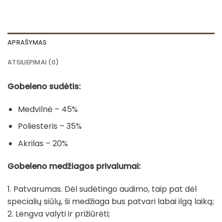
APRAŠYMAS
ATSILIEPIMAI (0)
Gobeleno sudėtis:
Medvilnė – 45%
Poliesteris – 35%
Akrilas – 20%
Gobeleno medžiagos privalumai:
1. Patvarumas. Dėl sudėtingo audimo, taip pat dėl
specialių siūlų, ši medžiaga bus patvari labai ilgą laiką;
2. Lengva valyti ir prižiūrėti;