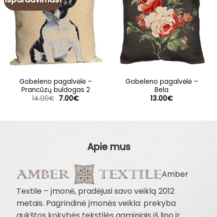
Gobeleno pagalvėlė –
Gobeleno pagalvėlė –
Prancūzų buldogas 2
Bela
Original
Current
14.00
€
7.00
€
13.00
€
price
price
was:
is:
14.00€.
7.00€.
Apie mus
Amber
Textile – įmonė, pradėjusi savo veiklą 2012
metais. Pagrindinė įmonės veikla: prekyba
aukštos kokybės tekstilės gaminiais iš lino ir