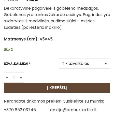
price
price
Dekoratyvinė pagalvėlė iš gobeleno medžiagos.
was:
is:
Gobelenas yra tankus žakardo audinys. Pagrindas yra
14.00€.
7.00€.
sudarytas iš medvilnės, audimo siūlai – mišrios
sudėties (poliesterio ir akrilo).
Matmenys (cm):
45×45
Liko 2
UŽVALKALIUKAI
*
produkto kiekis: Gobeleno pagalvėlė - Šuo Vadovas
Į KREPŠELĮ
Nerandate tinkamos prekės? Susisiekite su mumis:
+370 652 03745
emilija@ambertextile.lt