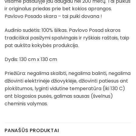
visame pasaulyje jau daugiau nei 200 metų. Tai puikus
ir originalus priedas prie bet kokios aprangos.
Pavlovo Posado skara – tai puiki dovana !
Audinio sudėtis: 100% šilkas. Pavlovo Posad skaros
tradiciškai pasižymi spalvingais ir ryškiais raštais, taip
pat aukšta kokybės produkcija.
Dydis: 130 cm x 130 cm
Priežiūra: negalima skalbti, negalima balinti, negalima
džiovinti elektrinėje džiovyklėje, džiovinti patiesus ant
plokštumos, lyginti vidutine temperatūra (iki 130 C)
ant blogosios pusės, galimas sausas (švelnus)
cheminis valymas.
PANAŠŪS PRODUKTAI