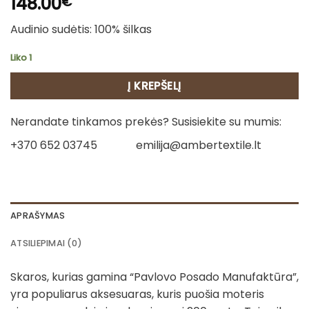
148.00
€
Audinio sudėtis: 100% šilkas
Liko 1
Į KREPŠELĮ
Nerandate tinkamos prekės? Susisiekite su mumis:
+370 652 03745
emilija@ambertextile.lt
APRAŠYMAS
ATSILIEPIMAI (0)
Skaros, kurias gamina “Pavlovo Posado Manufaktūra”,
yra populiarus aksesuaras, kuris puošia moteris