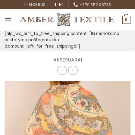
Skip
LT
ENG
RUS
+370 652 03745
to
content
0
[alg_wc_left_to_free_shipping content="Iki nemokamo
pristatymo paštomatu liko
%amount_left_for_free_shipping%"]
AKSESUARAI