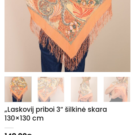
„Laskovij priboi 3“ šilkinė skara
130×130 cm