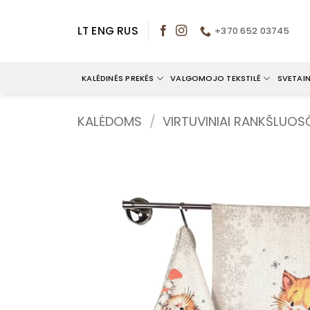
Skip
to
LT
ENG
RUS
+370 652 03745
content
KALĖDINĖS PREKĖS
VALGOMOJO TEKSTILĖ
SVETAIN
KALĖDOMS
/
VIRTUVINIAI RANKŠLUOSČ