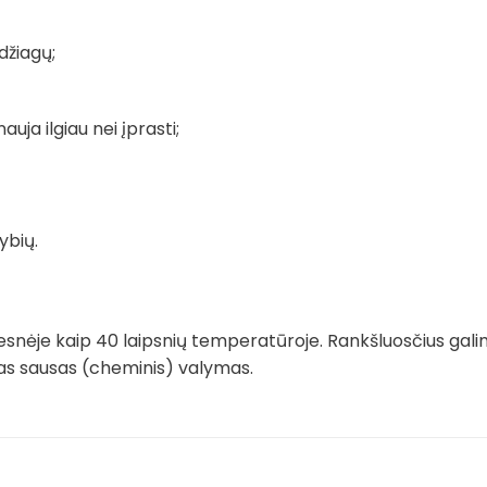
džiagų;
auja ilgiau nei įprasti;
ybių.
snėje kaip 40 laipsnių temperatūroje. Rankšluosčius gali
imas sausas (cheminis) valymas.