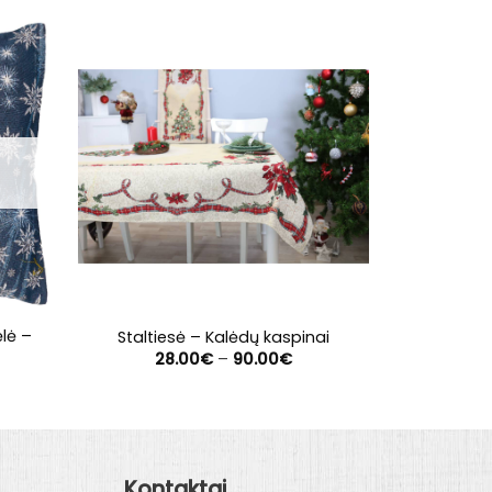
lė –
Staltiesė – Kalėdų kaspinai
Stalti
Price
28.00
€
–
90.00
€
28
range:
28.00€
through
90.00€
Kontaktai