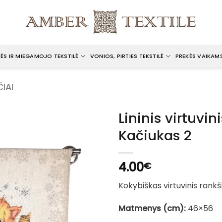
ĖS IR MIEGAMOJO TEKSTILĖ
VONIOS, PIRTIES TEKSTILĖ
PREKĖS VAIKAM
IAI
Lininis virtuvin
Kačiukas 2
4.00
€
Kokybiškas virtuvinis rankšlu
Matmenys (cm):
46×56