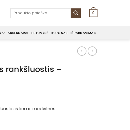
Ieškoti:
0
S
AKSESUARAI
LIETUVYBĖ
KUPONAS
IŠPARDAVIMAS
is rankšluostis –
ostis iš lino ir medvilnės.