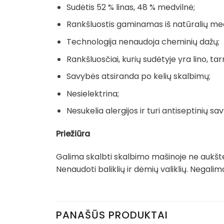
Sudėtis 52 % linas, 48 % medvilnė;
Rankšluostis gaminamas iš natūralių me
Technologija nenaudoja cheminių dažų;
Rankšluosčiai, kurių sudėtyje yra lino, tarn
Savybės atsiranda po kelių skalbimų;
Nesielektrina;
Nesukelia alergijos ir turi antiseptinių sav
Priežiūra
Galima skalbti skalbimo mašinoje ne aukšte
Nenaudoti baliklių ir dėmių valiklių. Negal
PANAŠŪS PRODUKTAI