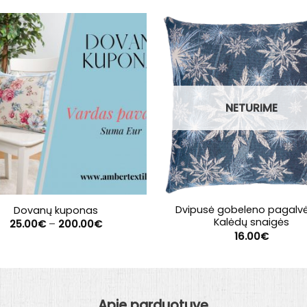
NETURIME
Dvipusė gobeleno pagalvė
Dovanų kuponas
Kalėdų snaigės
Price
25.00
€
–
200.00
€
range:
16.00
€
25.00€
through
200.00€
Apie parduotuvę