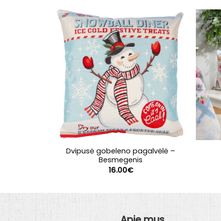
Dvipusė gobeleno pagalvėlė –
Besmegenis
16.00
€
Apie mus