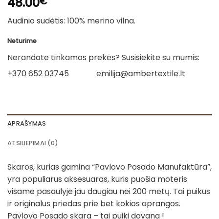
48.00
€
Audinio sudėtis: 100% merino vilna.
Neturime
Nerandate tinkamos prekės? Susisiekite su mumis:
+370 652 03745
emilija@ambertextile.lt
APRAŠYMAS
ATSILIEPIMAI (0)
Skaros, kurias gamina “Pavlovo Posado Manufaktūra”,
yra populiarus aksesuaras, kuris puošia moteris
visame pasaulyje jau daugiau nei 200 metų. Tai puikus
ir originalus priedas prie bet kokios aprangos.
Pavlovo Posado skara – tai puiki dovana !