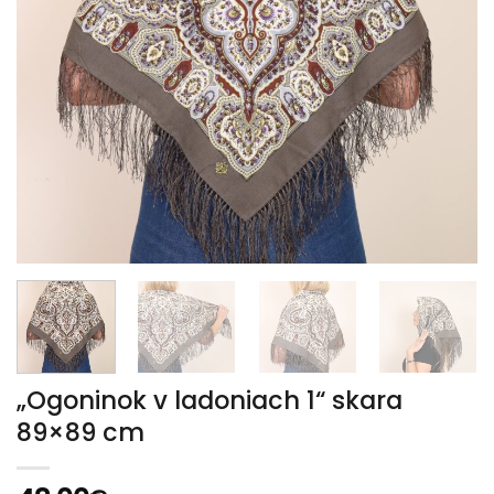
„Ogoninok v ladoniach 1“ skara
89×89 cm