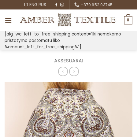
Skip
LT
ENG
RUS
+370 652 03745
to
content
0
[alg_wc_left_to_free_shipping content="Iki nemokamo
pristatymo paštomatu liko
%amount_left_for_free_shipping%"]
AKSESUARAI