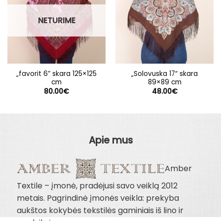
NETURIME
„favorit 6” skara 125×125
„Solovuska 17“ skara
cm
89×89 cm
80.00
€
48.00
€
Apie mus
Amber
Textile – įmonė, pradėjusi savo veiklą 2012
metais. Pagrindinė įmonės veikla: prekyba
aukštos kokybės tekstilės gaminiais iš lino ir