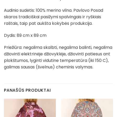
Audinio sudėtis: 100% merino vilna. Pavlovo Posad
skaros tradiciškai pasižymi spalvingais ir ryškiais
raštais, taip pat aukšta kokybės produkcija.
Dydis: 89 cm x 89 cm
Priežiūra: negalima skalbti, negalima balinti, negalima
džiovinti elektrinėje džiovyklėje, džiovinti patiesus ant
plokštumos, lyginti vidutine temperatūra (iki 150 C),
galimas sausas (švelnus) cheminis valymas.
PANAŠŪS PRODUKTAI