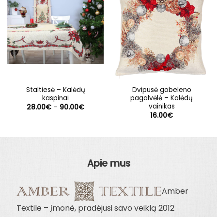
Staltiesė – Kalėdų
Dvipusė gobeleno
kaspinai
pagalvėlė – Kalėdų
vainikas
Price
28.00
€
–
90.00
€
range:
16.00
€
28.00€
through
90.00€
Apie mus
Amber
Textile – įmonė, pradėjusi savo veiklą 2012