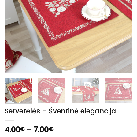
Servetėlės – Šventinė elegancija
Price
4.00
–
7.00
€
€
range: