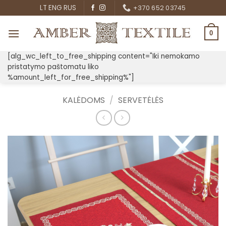
Skip
LT
ENG
RUS
+370 652 03745
to
content
0
[alg_wc_left_to_free_shipping content="Iki nemokamo
pristatymo paštomatu liko
%amount_left_for_free_shipping%"]
KALĖDOMS
/
SERVETĖLĖS