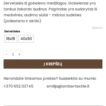
Servetėlės iš gobeleno medžiagos. Gobelenas yra
4.00€
tankus žakardo audinys. Pagrindas yra sudarytas iš
through
medvilnės, audimo siūlai – mišrios sudėties
7.00€
(poliesterio ir akrilo).
IŠVALYTI
Serveteles
18x18
40x50
produkto kiekis: Servetėlės - Šventinė elegancija
Į KREPŠELĮ
Nerandate tinkamos prekės? Susisiekite su mumis:
+370 652 03745
emilija@ambertextile.lt