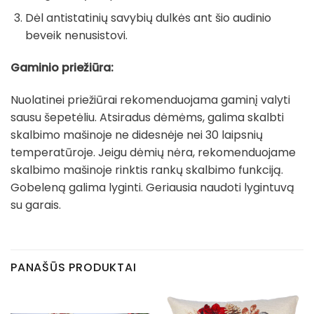
Dėl antistatinių savybių dulkės ant šio audinio
beveik nenusistovi.
Gaminio priežiūra:
Nuolatinei priežiūrai rekomenduojama gaminį valyti
sausu šepetėliu. Atsiradus dėmėms, galima skalbti
skalbimo mašinoje ne didesnėje nei 30 laipsnių
temperatūroje. Jeigu dėmių nėra, rekomenduojame
skalbimo mašinoje rinktis rankų skalbimo funkciją.
Gobeleną galima lyginti. Geriausia naudoti lygintuvą
su garais.
PANAŠŪS PRODUKTAI