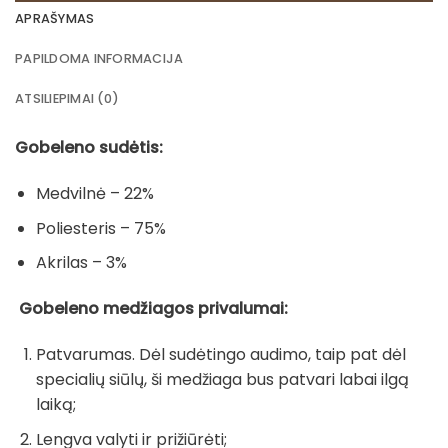
APRAŠYMAS
PAPILDOMA INFORMACIJA
ATSILIEPIMAI (0)
Gobeleno sudėtis:
Medvilnė – 22%
Poliesteris – 75%
Akrilas – 3%
Gobeleno medžiagos privalumai:
Patvarumas. Dėl sudėtingo audimo, taip pat dėl
specialių siūlų, ši medžiaga bus patvari labai ilgą
laiką;
Lengva valyti ir prižiūrėti;