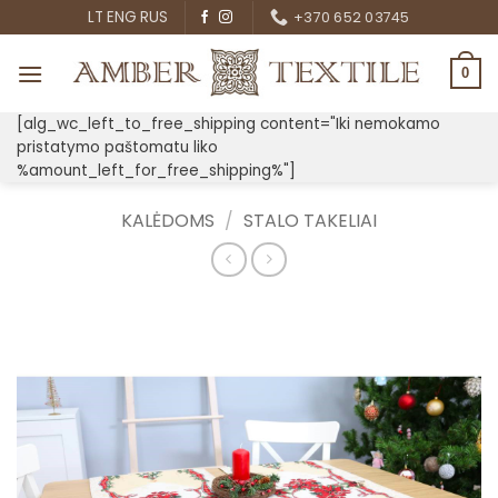
Skip
LT
ENG
RUS
+370 652 03745
to
content
0
[alg_wc_left_to_free_shipping content="Iki nemokamo
pristatymo paštomatu liko
%amount_left_for_free_shipping%"]
KALĖDOMS
/
STALO TAKELIAI