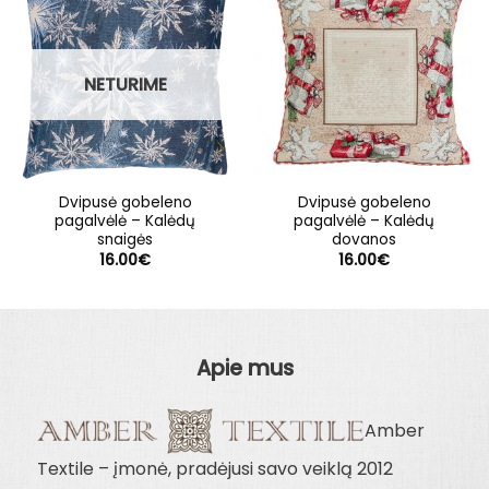
NETURIME
Dvipusė gobeleno
Dvipusė gobeleno
pagalvėlė – Kalėdų
pagalvėlė – Kalėdų
snaigės
dovanos
16.00
€
16.00
€
Apie mus
Amber
Textile – įmonė, pradėjusi savo veiklą 2012