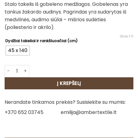
Stalo takelis iš gobeleno medžiagos. Gobelenas yra
tankus žakardo audinys. Pagrindas yra sudarytas iš
medvilnės, audimo siūlai – mišrios sudėties
(poliesterio ir akrilo).
IŠVALYTI
Dydžiai takeliai ir rankšluosčiai (cm)
45 x 140
produkto kiekis: Stalo takelis - Kalėdų kaspinai
Į KREPŠELĮ
Nerandate tinkamos prekės? Susisiekite su mumis:
+370 652 03745
emilija@ambertextile.lt