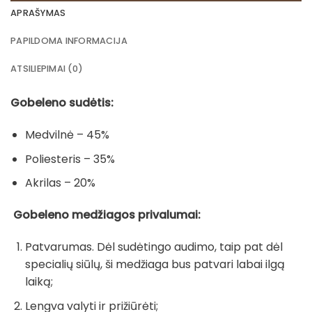
APRAŠYMAS
PAPILDOMA INFORMACIJA
ATSILIEPIMAI (0)
Gobeleno sudėtis:
Medvilnė – 45%
Poliesteris – 35%
Akrilas – 20%
Gobeleno medžiagos privalumai:
Patvarumas. Dėl sudėtingo audimo, taip pat dėl
specialių siūlų, ši medžiaga bus patvari labai ilgą
laiką;
Lengva valyti ir prižiūrėti;