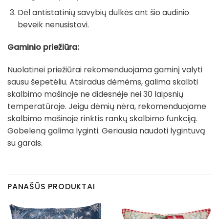
Dėl antistatinių savybių dulkės ant šio audinio
beveik nenusistovi.
Gaminio priežiūra:
Nuolatinei priežiūrai rekomenduojama gaminį valyti
sausu šepetėliu. Atsiradus dėmėms, galima skalbti
skalbimo mašinoje ne didesnėje nei 30 laipsnių
temperatūroje. Jeigu dėmių nėra, rekomenduojame
skalbimo mašinoje rinktis rankų skalbimo funkciją.
Gobeleną galima lyginti. Geriausia naudoti lygintuvą
su garais.
PANAŠŪS PRODUKTAI