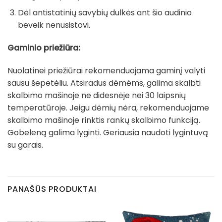
Dėl antistatinių savybių dulkės ant šio audinio
beveik nenusistovi.
Gaminio priežiūra:
Nuolatinei priežiūrai rekomenduojama gaminį valyti
sausu šepetėliu. Atsiradus dėmėms, galima skalbti
skalbimo mašinoje ne didesnėje nei 30 laipsnių
temperatūroje. Jeigu dėmių nėra, rekomenduojame
skalbimo mašinoje rinktis rankų skalbimo funkciją.
Gobeleną galima lyginti. Geriausia naudoti lygintuvą
su garais.
PANAŠŪS PRODUKTAI