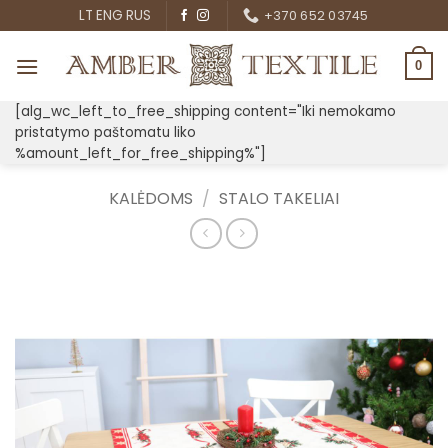
Skip
LT
ENG
RUS
+370 652 03745
to
content
0
[alg_wc_left_to_free_shipping content="Iki nemokamo
pristatymo paštomatu liko
%amount_left_for_free_shipping%"]
KALĖDOMS
/
STALO TAKELIAI