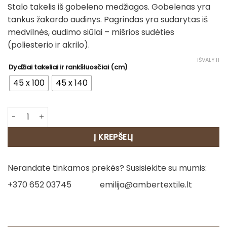
Stalo takelis iš gobeleno medžiagos. Gobelenas yra
18.00€
tankus žakardo audinys. Pagrindas yra sudarytas iš
through
medvilnės, audimo siūlai – mišrios sudėties
20.00€
(poliesterio ir akrilo).
IŠVALYTI
Dydžiai takeliai ir rankšluosčiai (cm)
45 x 100
45 x 140
produkto kiekis: Stalo takelis - Kalėdų varpai
Į KREPŠELĮ
Nerandate tinkamos prekės? Susisiekite su mumis:
+370 652 03745
emilija@ambertextile.lt