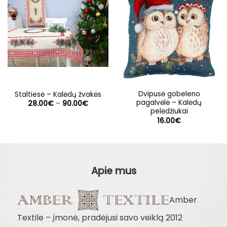
Dvipusė gobeleno
Staltiesė – Kalėdų žvakės
pagalvėlė – Kalėdų
Price
28.00
€
–
90.00
€
range:
pelėdžiukai
28.00€
16.00
€
through
90.00€
Apie mus
Amber
Textile – įmonė, pradėjusi savo veiklą 2012