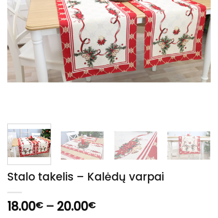
Stalo takelis – Kalėdų varpai
Price
18.00
–
20.00
€
€
range: