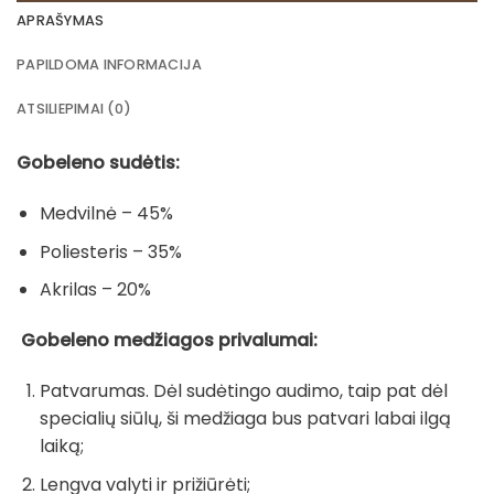
APRAŠYMAS
PAPILDOMA INFORMACIJA
ATSILIEPIMAI (0)
Gobeleno sudėtis:
Medvilnė – 45%
Poliesteris – 35%
Akrilas – 20%
Gobeleno medžiagos privalumai:
Patvarumas. Dėl sudėtingo audimo, taip pat dėl
specialių siūlų, ši medžiaga bus patvari labai ilgą
laiką;
Lengva valyti ir prižiūrėti;