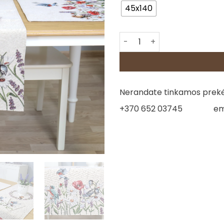
45x140
produkto kiekis: Stalo takeli
Nerandate tinkamos prekės
+370 652 03745
em