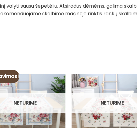
į valyti sausu šepetėliu. Atsiradus dėmėms, galima skalb
rekomenduojame skalbimo mašinoje rinktis rankų skalbimo 
avimas!
NETURIME
NETURIME