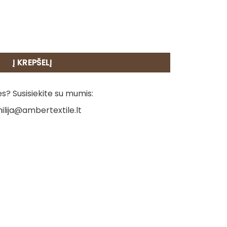
s - Paukšteliai
Į KREPŠELĮ
? Susisiekite su mumis:
ilija@ambertextile.lt