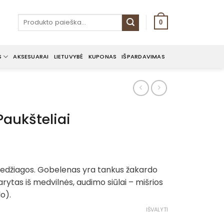
Ieškoti:
0
S
AKSESUARAI
LIETUVYBĖ
KUPONAS
IŠPARDAVIMAS
Paukšteliai
 medžiagos. Gobelenas yra tankus žakardo
rytas iš medvilnės, audimo siūlai – mišrios
lo).
IŠVALYTI