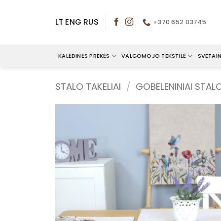
Skip
to
LT
ENG
RUS
+370 652 03745
content
KALĖDINĖS PREKĖS
VALGOMOJO TEKSTILĖ
SVETAIN
STALO TAKELIAI
/
GOBELENINIAI STALO