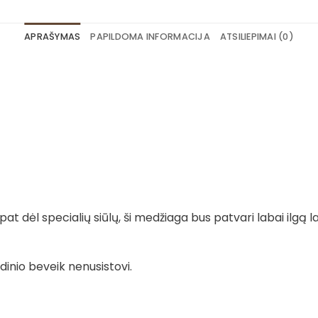
APRAŠYMAS
PAPILDOMA INFORMACIJA
ATSILIEPIMAI (0)
t dėl specialių siūlų, ši medžiaga bus patvari labai ilgą la
dinio beveik nenusistovi.