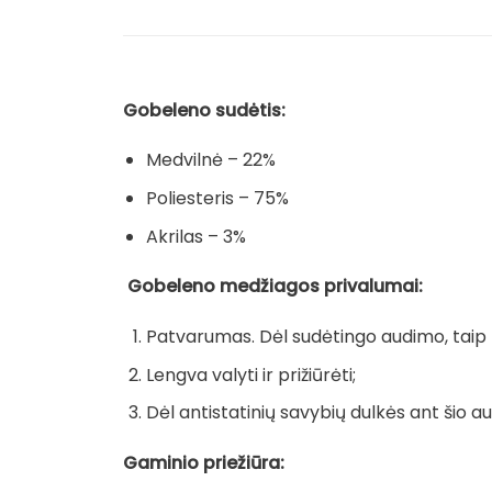
Gobeleno sudėtis:
Medvilnė – 22%
Poliesteris – 75%
Akrilas – 3%
Gobeleno medžiagos privalumai:
Patvarumas. Dėl sudėtingo audimo, taip pa
Lengva valyti ir prižiūrėti;
Dėl antistatinių savybių dulkės ant šio au
Gaminio priežiūra: