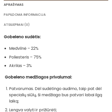
APRAŠYMAS
PAPILDOMA INFORMACIJA
ATSILIEPIMAI (0)
Gobeleno sudėtis:
Medvilnė – 22%
Poliesteris – 75%
Akrilas – 3%
Gobeleno medžiagos privalumai:
Patvarumas. Dėl sudėtingo audimo, taip pat dėl
specialių siūlų, ši medžiaga bus patvari labai ilgą
laiką;
Lengva valyti ir prižiūrėti;