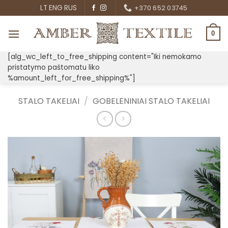
Skip
LT
ENG
RUS
+370 652 03745
to
content
0
[alg_wc_left_to_free_shipping content="Iki nemokamo
pristatymo paštomatu liko
%amount_left_for_free_shipping%"]
STALO TAKELIAI
/
GOBELENINIAI STALO TAKELIAI