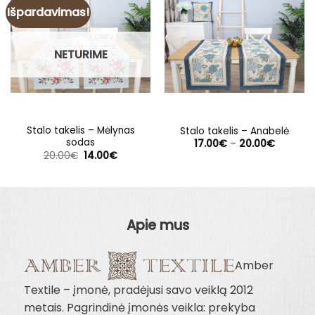
Išpardavimas!
NETURIME
Stalo takelis – Mėlynas
Stalo takelis – Anabelė
sodas
Price
17.00
€
–
20.00
€
range:
Original
Current
20.00
€
14.00
€
17.00€
price
price
through
was:
is:
20.00€
20.00€.
14.00€.
Apie mus
Amber
Textile – įmonė, pradėjusi savo veiklą 2012
metais. Pagrindinė įmonės veikla: prekyba