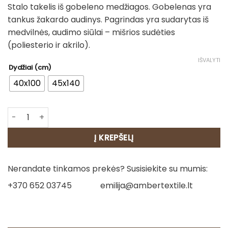
Stalo takelis iš gobeleno medžiagos. Gobelenas yra
17.00€
tankus žakardo audinys. Pagrindas yra sudarytas iš
through
medvilnės, audimo siūlai – mišrios sudėties
20.00€
(poliesterio ir akrilo).
IŠVALYTI
Dydžiai (cm)
40x100
45x140
produkto kiekis: Stalo takelis - Rugiai
Į KREPŠELĮ
Nerandate tinkamos prekės? Susisiekite su mumis:
+370 652 03745
emilija@ambertextile.lt