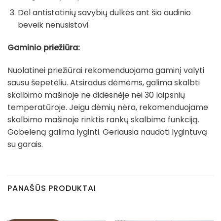
Dėl antistatinių savybių dulkės ant šio audinio
beveik nenusistovi.
Gaminio priežiūra:
Nuolatinei priežiūrai rekomenduojama gaminį valyti
sausu šepetėliu. Atsiradus dėmėms, galima skalbti
skalbimo mašinoje ne didesnėje nei 30 laipsnių
temperatūroje. Jeigu dėmių nėra, rekomenduojame
skalbimo mašinoje rinktis rankų skalbimo funkciją.
Gobeleną galima lyginti. Geriausia naudoti lygintuvą
su garais.
PANAŠŪS PRODUKTAI