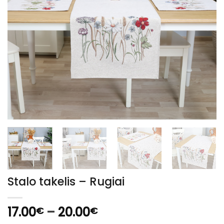
Stalo takelis – Rugiai
Price
17.00
–
20.00
€
€
range: