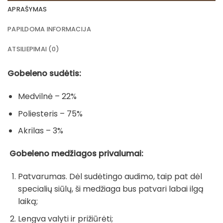
APRAŠYMAS
PAPILDOMA INFORMACIJA
ATSILIEPIMAI (0)
Gobeleno sudėtis:
Medvilnė – 22%
Poliesteris – 75%
Akrilas – 3%
Gobeleno medžiagos privalumai:
Patvarumas. Dėl sudėtingo audimo, taip pat dėl
specialių siūlų, ši medžiaga bus patvari labai ilgą
laiką;
Lengva valyti ir prižiūrėti;