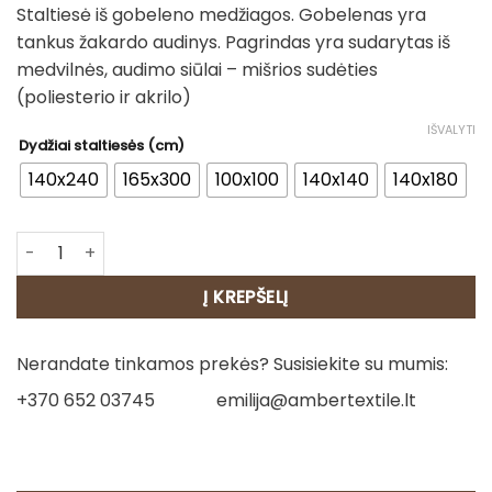
Staltiesė iš gobeleno medžiagos. Gobelenas yra
30.00€
tankus žakardo audinys. Pagrindas yra sudarytas iš
through
medvilnės, audimo siūlai – mišrios sudėties
135.00€
(poliesterio ir akrilo)
IŠVALYTI
Dydžiai staltiesės (cm)
140x240
165x300
100x100
140x140
140x180
produkto kiekis: Staltiesė - Kalėdos grįžta namo
Į KREPŠELĮ
Nerandate tinkamos prekės? Susisiekite su mumis:
+370 652 03745
emilija@ambertextile.lt