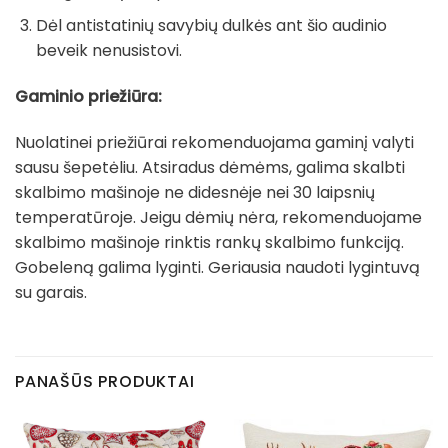
Dėl antistatinių savybių dulkės ant šio audinio
beveik nenusistovi.
Gaminio priežiūra:
Nuolatinei priežiūrai rekomenduojama gaminį valyti
sausu šepetėliu. Atsiradus dėmėms, galima skalbti
skalbimo mašinoje ne didesnėje nei 30 laipsnių
temperatūroje. Jeigu dėmių nėra, rekomenduojame
skalbimo mašinoje rinktis rankų skalbimo funkciją.
Gobeleną galima lyginti. Geriausia naudoti lygintuvą
su garais.
PANAŠŪS PRODUKTAI