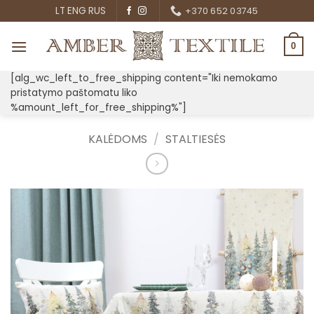
Skip
LT
ENG
RUS
+370 652 03745
to
content
0
[alg_wc_left_to_free_shipping content="Iki nemokamo
pristatymo paštomatu liko
%amount_left_for_free_shipping%"]
KALĖDOMS
/
STALTIESĖS