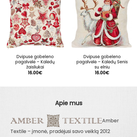
Dvipusė gobeleno
Dvipusė gobeleno
pagalvėlė – Kalėdų
pagalvėlė – Kalėdų Senis
žaisliukai
su elniu
16.00
€
16.00
€
Apie mus
Amber
Textile – įmonė, pradėjusi savo veiklą 2012