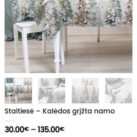
Staltiesė – Kalėdos grįžta namo
Price
30.00
–
135.00
€
€
range: