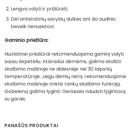
Lengva valyti ir prižiūrėti;
Dėl antistatinių savybių dulkės ant šio audinio
beveik nenusistovi.
Gaminio priežiūra:
Nuolatinei priežiūrai rekomenduojama gaminį valyti
sausu šepetėliu. Atsiradus dėmėms, galima skalbti
skalbimo mašinoje ne didesnėje nei 30 laipsnių
temperatūroje. Jeigu dėmių nėra, rekomenduojame
skalbimo mašinoje rinktis rankų skalbimo funkciją.
Gobeleną galima lyginti. Geriausia naudoti lygintuvą
su garais.
PANAŠŪS PRODUKTAI