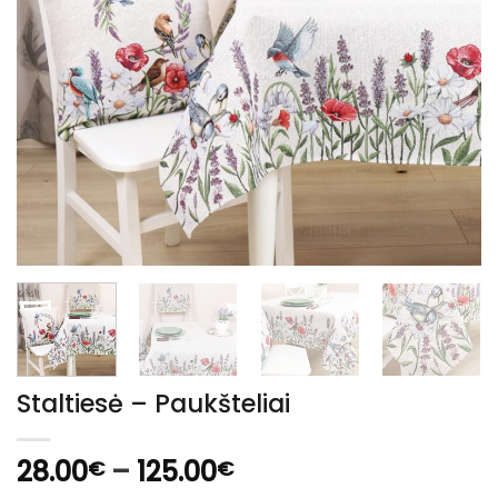
Staltiesė – Paukšteliai
Price
28.00
–
125.00
€
€
range: