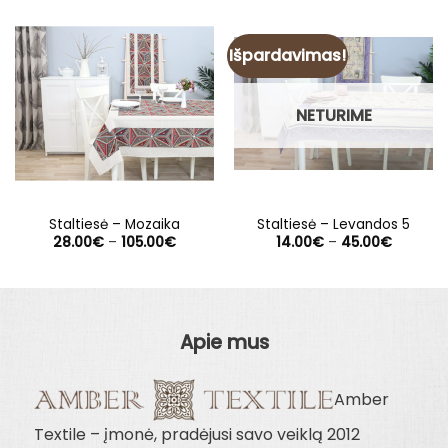
Išpardavimas!
NETURIME
Staltiesė – Mozaika
Staltiesė – Levandos 5
Price
Price
28.00
€
–
105.00
€
14.00
€
–
45.00
€
range:
range:
28.00€
14.00€
through
through
105.00€
45.00€
Apie mus
Amber
Textile – įmonė, pradėjusi savo veiklą 2012