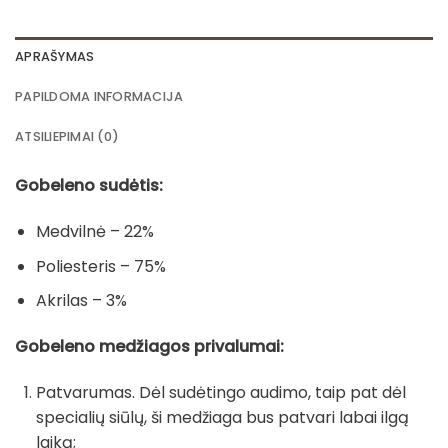
APRAŠYMAS
PAPILDOMA INFORMACIJA
ATSILIEPIMAI (0)
Gobeleno sudėtis:
Medvilnė – 22%
Poliesteris – 75%
Akrilas – 3%
Gobeleno medžiagos privalumai:
Patvarumas. Dėl sudėtingo audimo, taip pat dėl
specialių siūlų, ši medžiaga bus patvari labai ilgą
laiką;