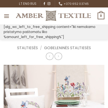
Skip
LT
ENG
RUS
+370 652 03745
to
content
0
[alg_wc_left_to_free_shipping content="Iki nemokamo
pristatymo paštomatu liko
%amount_left_for_free_shipping%"]
STALTIESĖS
/
GOBELENINĖS STALTIESĖS