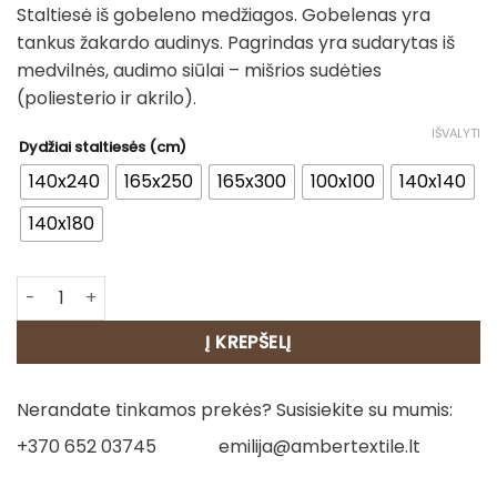
Staltiesė iš gobeleno medžiagos. Gobelenas yra
28.00€
tankus žakardo audinys. Pagrindas yra sudarytas iš
through
medvilnės, audimo siūlai – mišrios sudėties
125.00€
(poliesterio ir akrilo).
IŠVALYTI
Dydžiai staltiesės (cm)
140x240
165x250
165x300
100x100
140x140
140x180
produkto kiekis: Staltiesė - Paukšteliai
Į KREPŠELĮ
Nerandate tinkamos prekės? Susisiekite su mumis:
+370 652 03745
emilija@ambertextile.lt