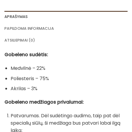
APRAŠYMAS
PAPILDOMA INFORMACIJA
ATSILIEPIMAI (0)
Gobeleno sudėtis:
Medvilnė – 22%
Poliesteris – 75%
Akrilas – 3%
Gobeleno medžiagos privalumai:
Patvarumas. Dėl sudėtingo audimo, taip pat dėl
specialių siūlų, ši medžiaga bus patvari labai ilgą
laiką;