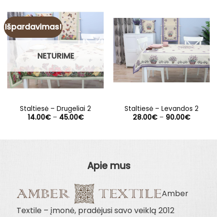
Išpardavimas!
NETURIME
Staltiesė – Drugeliai 2
Staltiesė – Levandos 2
Price
Price
14.00
€
–
45.00
€
28.00
€
–
90.00
€
range:
range:
14.00€
28.00€
through
through
45.00€
90.00€
Apie mus
Amber
Textile – įmonė, pradėjusi savo veiklą 2012