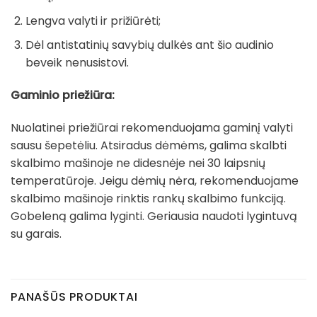
Lengva valyti ir prižiūrėti;
Dėl antistatinių savybių dulkės ant šio audinio
beveik nenusistovi.
Gaminio priežiūra:
Nuolatinei priežiūrai rekomenduojama gaminį valyti
sausu šepetėliu. Atsiradus dėmėms, galima skalbti
skalbimo mašinoje ne didesnėje nei 30 laipsnių
temperatūroje. Jeigu dėmių nėra, rekomenduojame
skalbimo mašinoje rinktis rankų skalbimo funkciją.
Gobeleną galima lyginti. Geriausia naudoti lygintuvą
su garais.
PANAŠŪS PRODUKTAI