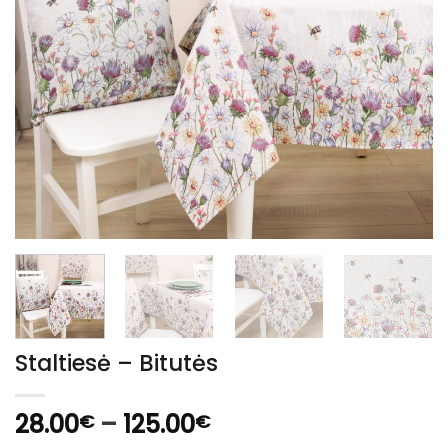
Staltiesė – Bitutės
Price
28.00
–
125.00
€
€
range: