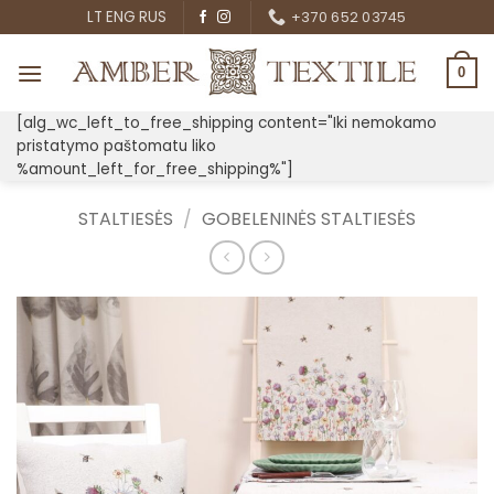
Skip
LT
ENG
RUS
+370 652 03745
to
content
0
[alg_wc_left_to_free_shipping content="Iki nemokamo
pristatymo paštomatu liko
%amount_left_for_free_shipping%"]
STALTIESĖS
/
GOBELENINĖS STALTIESĖS