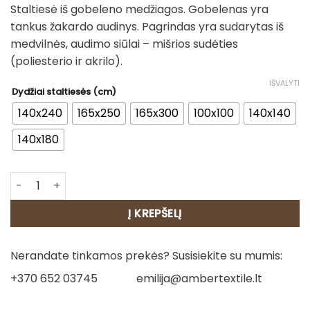
Staltiesė iš gobeleno medžiagos. Gobelenas yra
28.00€
tankus žakardo audinys. Pagrindas yra sudarytas iš
through
medvilnės, audimo siūlai – mišrios sudėties
125.00€
(poliesterio ir akrilo).
IŠVALYTI
Dydžiai staltiesės (cm)
140x240
165x250
165x300
100x100
140x140
140x180
produkto kiekis: Staltiesė - Bitutės
Į KREPŠELĮ
Nerandate tinkamos prekės? Susisiekite su mumis:
+370 652 03745
emilija@ambertextile.lt