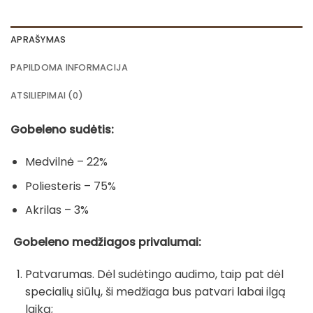
APRAŠYMAS
PAPILDOMA INFORMACIJA
ATSILIEPIMAI (0)
Gobeleno sudėtis:
Medvilnė – 22%
Poliesteris – 75%
Akrilas – 3%
Gobeleno medžiagos privalumai:
Patvarumas. Dėl sudėtingo audimo, taip pat dėl
specialių siūlų, ši medžiaga bus patvari labai ilgą
laiką;