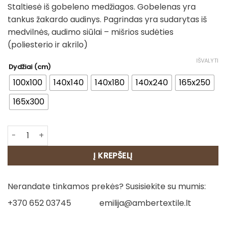
Staltiesė iš gobeleno medžiagos. Gobelenas yra
28.00€
tankus žakardo audinys. Pagrindas yra sudarytas iš
through
medvilnės, audimo siūlai – mišrios sudėties
125.00€
(poliesterio ir akrilo)
IŠVALYTI
Dydžiai (cm)
100x100
140x140
140x180
140x240
165x250
165x300
produkto kiekis: Staltiesė - Pušų pasaka
Į KREPŠELĮ
Nerandate tinkamos prekės? Susisiekite su mumis:
+370 652 03745
emilija@ambertextile.lt