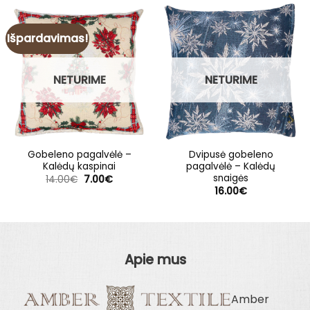
Išpardavimas!
NETURIME
NETURIME
Gobeleno pagalvėlė –
Dvipusė gobeleno
Kalėdų kaspinai
pagalvėlė – Kalėdų
snaigės
Original
Current
14.00
€
7.00
€
price
price
16.00
€
was:
is:
14.00€.
7.00€.
Apie mus
Amber