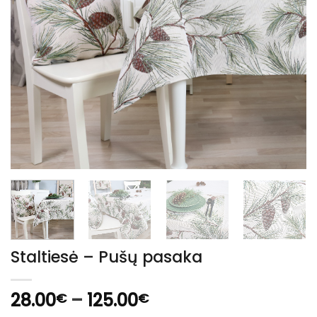
Staltiesė – Pušų pasaka
Price
28.00
–
125.00
€
€
range: