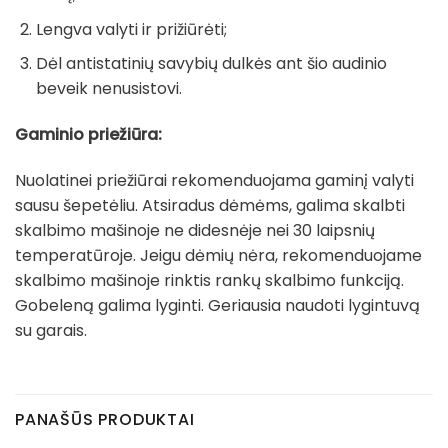
Lengva valyti ir prižiūrėti;
Dėl antistatinių savybių dulkės ant šio audinio
beveik nenusistovi.
Gaminio priežiūra:
Nuolatinei priežiūrai rekomenduojama gaminį valyti
sausu šepetėliu. Atsiradus dėmėms, galima skalbti
skalbimo mašinoje ne didesnėje nei 30 laipsnių
temperatūroje. Jeigu dėmių nėra, rekomenduojame
skalbimo mašinoje rinktis rankų skalbimo funkciją.
Gobeleną galima lyginti. Geriausia naudoti lygintuvą
su garais.
PANAŠŪS PRODUKTAI