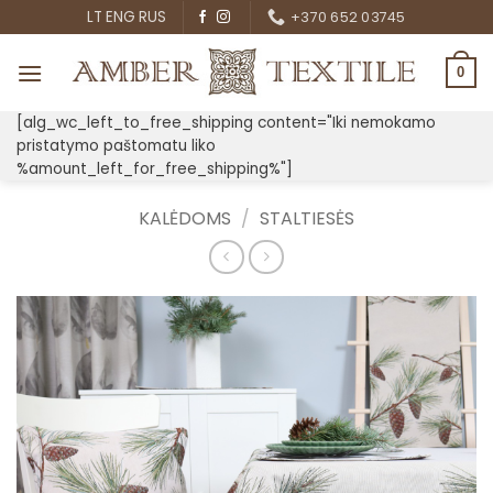
Skip
LT
ENG
RUS
+370 652 03745
to
content
0
[alg_wc_left_to_free_shipping content="Iki nemokamo
pristatymo paštomatu liko
%amount_left_for_free_shipping%"]
KALĖDOMS
/
STALTIESĖS