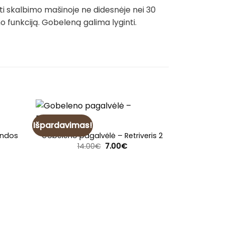
ti skalbimo mašinoje ne didesnėje nei 30
funkciją. Gobeleną galima lyginti.
Išpardavimas!
Išpardavim
andos
Gobeleno pagalvėlė – Retriveris 2
Original
Current
14.00
€
7.00
€
price
price
was:
is:
14.00€.
7.00€.