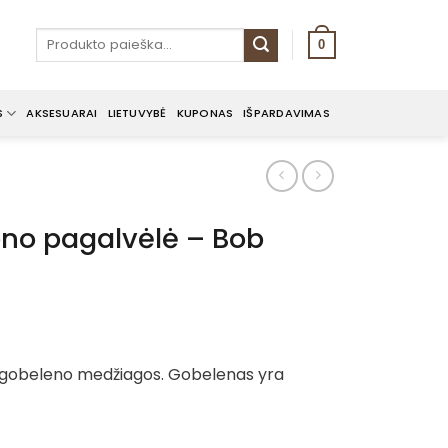
Ieškoti:
0
S
AKSESUARAI
LIETUVYBĖ
KUPONAS
IŠPARDAVIMAS
no pagalvėlė – Bob
 gobeleno medžiagos. Gobelenas yra