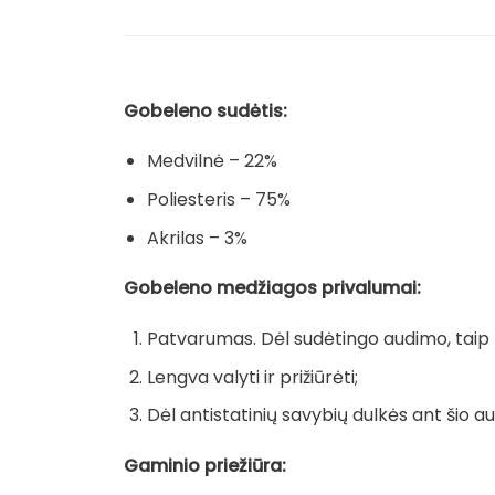
Gobeleno sudėtis:
Medvilnė – 22%
Poliesteris – 75%
Akrilas – 3%
Gobeleno medžiagos privalumai:
Patvarumas. Dėl sudėtingo audimo, taip pa
Lengva valyti ir prižiūrėti;
Dėl antistatinių savybių dulkės ant šio au
Gaminio priežiūra: