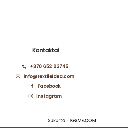
Gobeleno p
1
Kontaktai
+370 652 03745
info@textileidea.com
Facebook
Instagram
Sukurta -
IGSME.COM