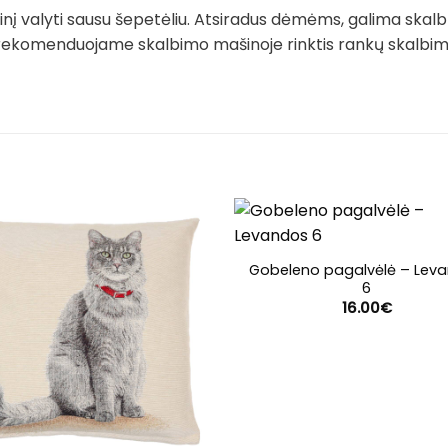
į valyti sausu šepetėliu. Atsiradus dėmėms, galima skalb
rekomenduojame skalbimo mašinoje rinktis rankų skalbimo 
Gobeleno pagalvėlė – Lev
6
16.00
€