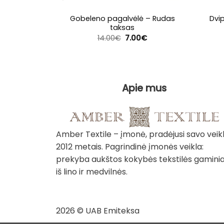
Gobeleno pagalvėlė – Rudas
Dvi
taksas
Original
Current
14.00
€
7.00
€
price
price
was:
is:
14.00€.
7.00€.
Apie mus
Amber Textile – įmonė, pradėjusi savo veik
2012 metais. Pagrindinė įmonės veikla:
prekyba aukštos kokybės tekstilės gaminia
iš lino ir medvilnės.
2026 © UAB Emiteksa