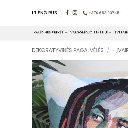
Skip
to
LT
ENG
RUS
+370 652 03745
content
KALĖDINĖS PREKĖS
VALGOMOJO TEKSTILĖ
SVETAIN
DEKORATYVINĖS PAGALVĖLĖS
/
- ĮVA