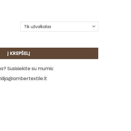
beleno pagalvėlė – Bob Marley
Į KREPŠELĮ
? Susisiekite su mumis:
ilija@ambertextile.lt