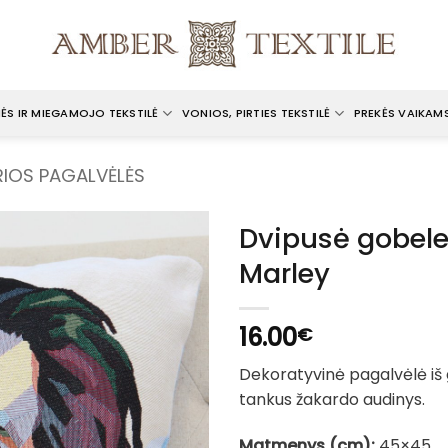
ĖS IR MIEGAMOJO TEKSTILĖ
VONIOS, PIRTIES TEKSTILĖ
PREKĖS VAIKAM
IRIOS PAGALVĖLĖS
Dvipusė gobele
Marley
16.00
€
Dekoratyvinė pagalvėlė iš
tankus žakardo audinys.
Matmenys (cm):
45×45