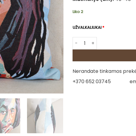
Liko 2
UŽVALKALIUKAI
*
produkto kiekis: Dvipusė go
Nerandate tinkamos prekės
+370 652 03745
em