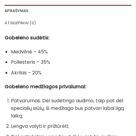
APRAŠYMAS
ATSILIEPIMAI (0)
Gobeleno sudėtis:
Medvilnė – 45%
Poliesteris – 35%
Akrilas – 20%
Gobeleno medžiagos privalumai:
Patvarumas. Dėl sudėtingo audimo, taip pat dėl
specialių siūlų, ši medžiaga bus patvari labai ilgą
laiką;
Lengva valyti ir prižiūrėti;