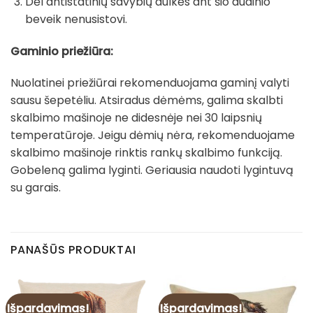
Dėl antistatinių savybių dulkės ant šio audinio
beveik nenusistovi.
Gaminio priežiūra:
Nuolatinei priežiūrai rekomenduojama gaminį valyti
sausu šepetėliu. Atsiradus dėmėms, galima skalbti
skalbimo mašinoje ne didesnėje nei 30 laipsnių
temperatūroje. Jeigu dėmių nėra, rekomenduojame
skalbimo mašinoje rinktis rankų skalbimo funkciją.
Gobeleną galima lyginti. Geriausia naudoti lygintuvą
su garais.
PANAŠŪS PRODUKTAI
Išpardavimas!
Išpardavimas!