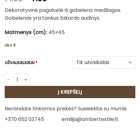
price
price
Dekoratyvinė pagalvėlė iš gobeleno medžiagos.
was:
is:
Gobelenas yra tankus žakardo audinys.
14.00€.
7.00€.
Matmenys (cm):
45×45
Liko 8
UŽVALKALIUKAI
*
produkto kiekis: Gobeleninė pagalvėlė - Pekinas
Į KREPŠELĮ
Nerandate tinkamos prekės? Susisiekite su mumis:
+370 652 03745
emilija@ambertextile.lt