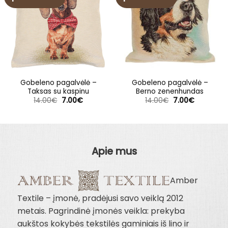
Gobeleno pagalvėlė –
Gobeleno pagalvėlė –
Taksas su kaspinu
Berno zenenhundas
Original
Current
Original
Current
14.00
€
7.00
€
14.00
€
7.00
€
price
price
price
price
was:
is:
was:
is:
14.00€.
7.00€.
14.00€.
7.00€.
Apie mus
Amber
Textile – įmonė, pradėjusi savo veiklą 2012
metais. Pagrindinė įmonės veikla: prekyba
aukštos kokybės tekstilės gaminiais iš lino ir