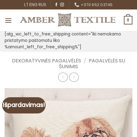
Skip
LT
ENG
RUS
+370 652 03745
to
content
0
[alg_wc_left_to_free_shipping content="Iki nemokamo
pristatymo paštomatu liko
%amount_left_for_free_shipping%"]
DEKORATYVINĖS PAGALVĖLĖS
/
PAGALVĖLĖS SU
ŠUNIMIS
Išpardavimas!