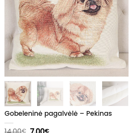
Gobeleninė pagalvėlė – Pekinas
Original
Current
14.00
7.00
€
€