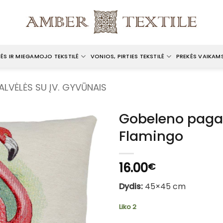
ĖS IR MIEGAMOJO TEKSTILĖ
VONIOS, PIRTIES TEKSTILĖ
PREKĖS VAIKAM
ALVĖLĖS SU ĮV. GYVŪNAIS
Gobeleno pagal
Flamingo
16.00
€
Dydis:
45×45 cm
Liko 2