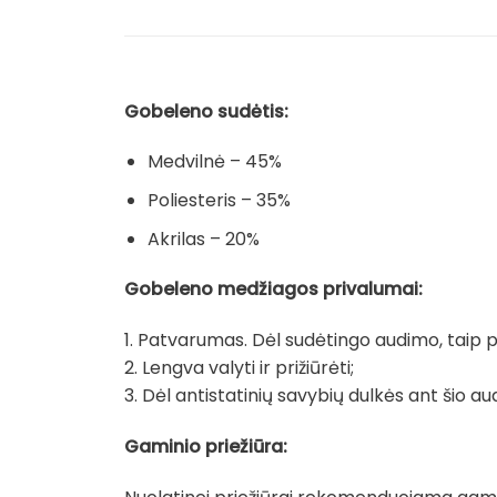
Gobeleno sudėtis:
Medvilnė – 45%
Poliesteris – 35%
Akrilas – 20%
Gobeleno medžiagos privalumai:
1. Patvarumas. Dėl sudėtingo audimo, taip pat
2. Lengva valyti ir prižiūrėti;
3. Dėl antistatinių savybių dulkės ant šio au
Gaminio priežiūra: