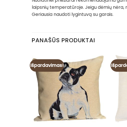
Nuolatinei priežiūrai rekomenduojama gamin
laipsnių temperatūroje. Jeigu dėmių nėra, 
Geriausia naudoti lygintuvą su garais.
PANAŠŪS PRODUKTAI
Išpardavimas!
Išpard