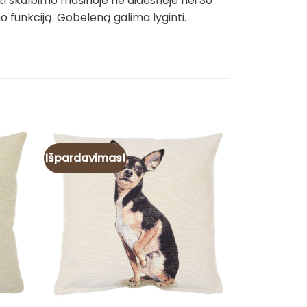
ti skalbimo mašinoje ne didesnėje nei 30
funkciją. Gobeleną galima lyginti.
Išpardavimas!
Išpardavim