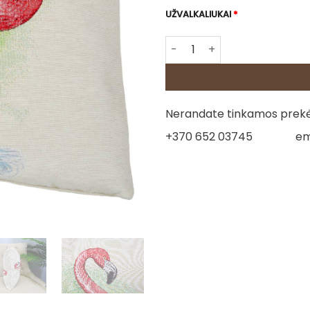
UŽVALKALIUKAI
*
produkto kiekis: Gobeleno p
Nerandate tinkamos prekės
+370 652 03745
em