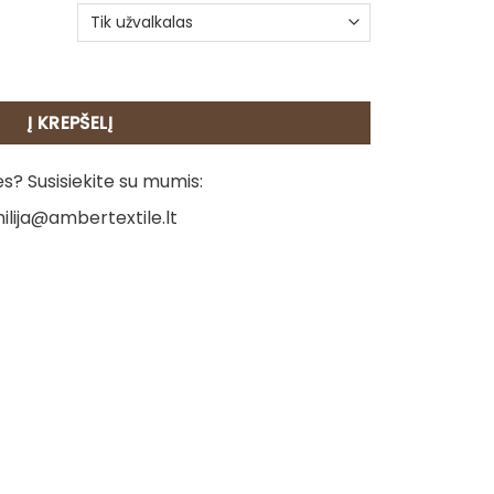
agalvėlė dvipusė - Flamingo
Į KREPŠELĮ
? Susisiekite su mumis:
ilija@ambertextile.lt