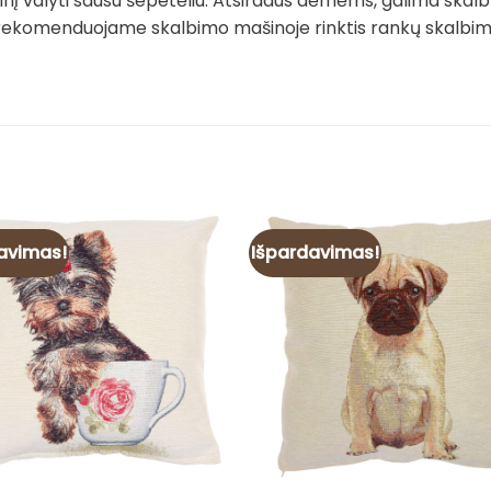
į valyti sausu šepetėliu. Atsiradus dėmėms, galima skalb
rekomenduojame skalbimo mašinoje rinktis rankų skalbimo 
avimas!
Išpardavimas!