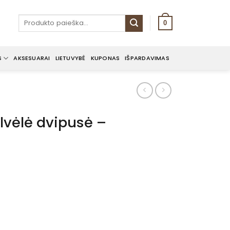
Ieškoti:
0
S
AKSESUARAI
LIETUVYBĖ
KUPONAS
IŠPARDAVIMAS
vėlė dvipusė –