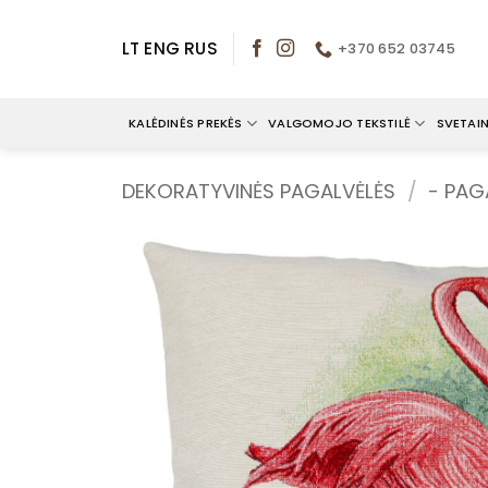
Skip
to
LT
ENG
RUS
+370 652 03745
content
KALĖDINĖS PREKĖS
VALGOMOJO TEKSTILĖ
SVETAIN
DEKORATYVINĖS PAGALVĖLĖS
/
- PAG