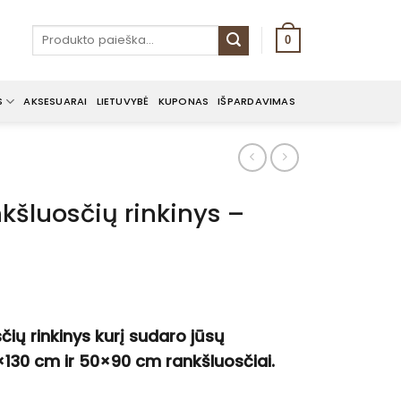
Ieškoti:
0
S
AKSESUARAI
LIETUVYBĖ
KUPONAS
IŠPARDAVIMAS
kšluosčių rinkinys –
čių rinkinys kurį sudaro jūsų
×130 cm ir 50×90 cm rankšluosčiai.