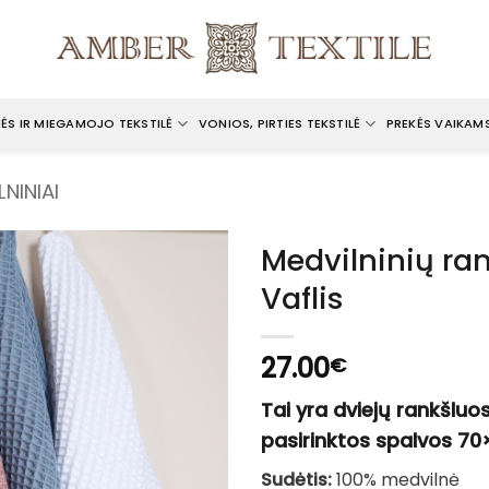
ĖS IR MIEGAMOJO TEKSTILĖ
VONIOS, PIRTIES TEKSTILĖ
PREKĖS VAIKAM
LNINIAI
Medvilninių ran
Vaflis
27.00
€
Tai yra dviejų rankšluos
pasirinktos spalvos 70
Sudėtis:
100% medvilnė