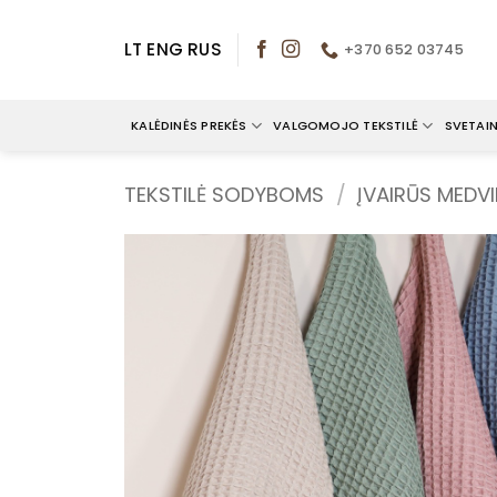
Skip
to
LT
ENG
RUS
+370 652 03745
content
KALĖDINĖS PREKĖS
VALGOMOJO TEKSTILĖ
SVETAIN
TEKSTILĖ SODYBOMS
/
ĮVAIRŪS MEDVI