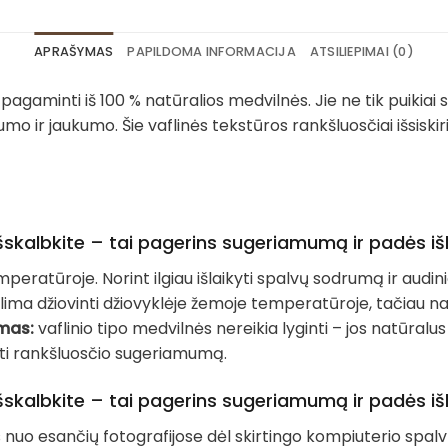
APRAŠYMAS
PAPILDOMA INFORMACIJA
ATSILIEPIMAI (0)
 pagaminti iš 100 % natūralios medvilnės. Jie ne tik puikiai 
vumo ir jaukumo. Šie vaflinės tekstūros rankšluosčiai išsisk
skalbkite – tai pagerins sugeriamumą ir padės išl
emperatūroje. Norint ilgiau išlaikyti spalvų sodrumą ir au
ima džiovinti džiovyklėje žemoje temperatūroje, tačiau na
mas:
vaflinio tipo medvilnės nereikia lyginti – jos natūralus 
inti rankšluosčio sugeriamumą.
skalbkite – tai pagerins sugeriamumą ir padės išl
tis nuo esančių fotografijose dėl skirtingo kompiuterio s