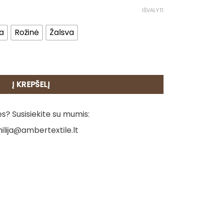
IŠVALYTI
a
Rožinė
Žalsva
rankšluosčių rinkinys - Vaflis
Į KREPŠELĮ
? Susisiekite su mumis:
ilija@ambertextile.lt