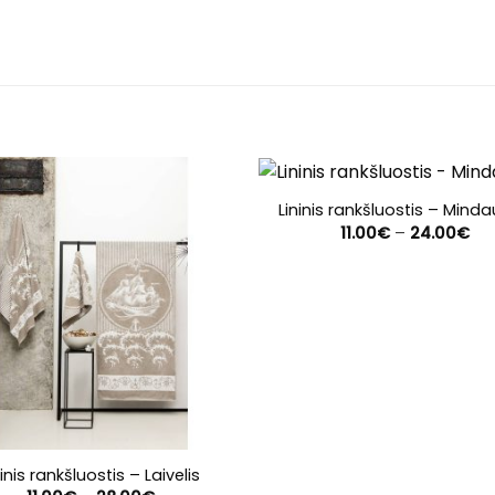
Lininis rankšluostis – Mind
Pri
11.00
€
–
24.00
€
ran
11.
th
24
ninis rankšluostis – Laivelis