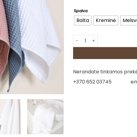
Spalva
Balta
Kreminė
Melsv
produkto kiekis: Medvilninių 
Nerandate tinkamos prekės
+370 652 03745
em