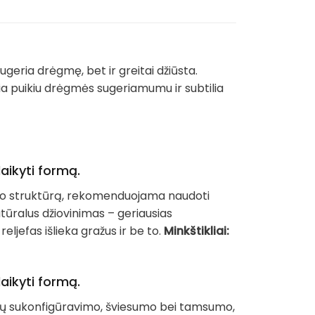
sugeria drėgmę, bet ir greitai džiūsta.
iria puikiu drėgmės sugeriamumu ir subtilia
aikyti formą.
dinio struktūrą, rekomenduojama naudoti
tūralus džiovinimas – geriausias
reljefas išlieka gražus ir be to.
Minkštikliai:
aikyti formą.
palvų sukonfigūravimo, šviesumo bei tamsumo,