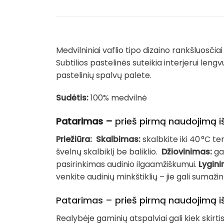
Medvilniniai vaflio tipo dizaino rankšluosčiai
Subtilios pastelinės suteikia interjerui leng
pastelinių spalvų palete.
Sudėtis:
100% medvilnė
Patarimas –
prieš pirmą naudojimą iš
Priežiūra:
Skalbimas:
skalbkite iki 40 °C t
švelnų skalbiklį be baliklio.
Džiovinimas:
gal
pasirinkimas audinio ilgaamžiškumui.
Lygini
venkite audinių minkštiklių – jie gali sumaž
Patarimas – prieš pirmą naudojimą iš
Realybėje gaminių atspalviai gali kiek skir