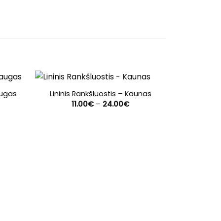
augas
Lininis Rankšluostis – Kaunas
ce
Price
11.00
€
–
24.00
€
ge:
range:
00€
11.00€
rough
through
.00€
24.00€
Lininis r