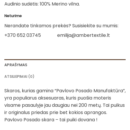
Audinio sudėtis: 100% Merino vilna.
Neturime
Nerandate tinkamos prekės? Susisiekite su mumis:
+370 652 03745
emilija@ambertextile.lt
APRAŠYMAS
ATSILIEPIMAI (0)
Skaros, kurias gamina “Pavlovo Posado Manufaktūra”,
yra populiarus aksesuaras, kuris puošia moteris
visame pasaulyje jau daugiau nei 200 metų. Tai puikus
ir originalus priedas prie bet kokios aprangos.
Pavlovo Posado skara – tai puiki dovana !