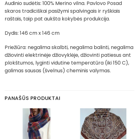
Audinio sudėtis: 100% Merino vilna. Pavlovo Posad
skaros tradiciškai pasižymi spalvingais ir ryškiais
raštais, taip pat aukšta kokybės produkcija.
Dydis: 146 cm x 146 cm
Priežiūra: negalima skalbti, negalima balinti, negalima
džiovinti elektrinėje džiovyklėje, džiovinti patiesus ant
plokštumos, lyginti vidutine temperatūra (iki 150 C),
galimas sausas (švelnus) cheminis valymas.
PANAŠŪS PRODUKTAI