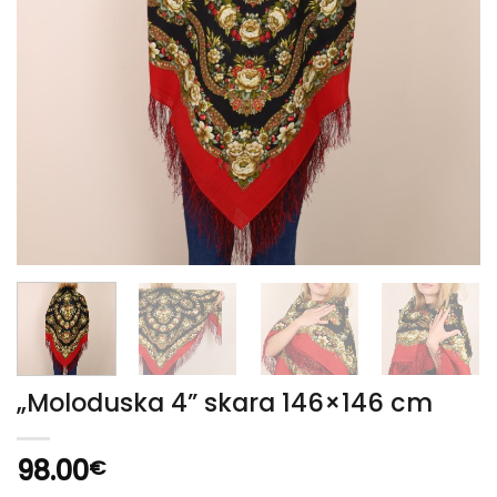
„Moloduska 4” skara 146×146 cm
98.00
€