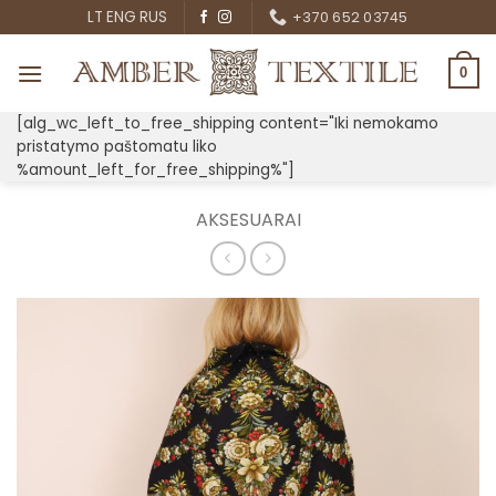
Skip
LT
ENG
RUS
+370 652 03745
to
content
0
[alg_wc_left_to_free_shipping content="Iki nemokamo
pristatymo paštomatu liko
%amount_left_for_free_shipping%"]
AKSESUARAI