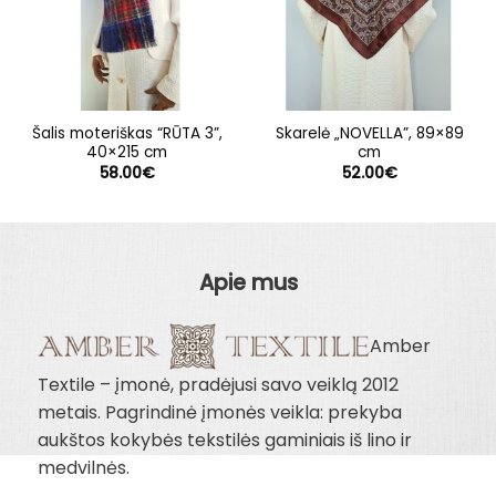
Šalis moteriškas “RŪTA 3”,
Skarelė „NOVELLA”, 89×89
40×215 cm
cm
58.00
€
52.00
€
Apie mus
Amber
Textile – įmonė, pradėjusi savo veiklą 2012
metais. Pagrindinė įmonės veikla: prekyba
aukštos kokybės tekstilės gaminiais iš lino ir
medvilnės.