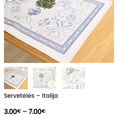
Servetėlės – Italija
Price
3.00
–
7.00
€
€
range: