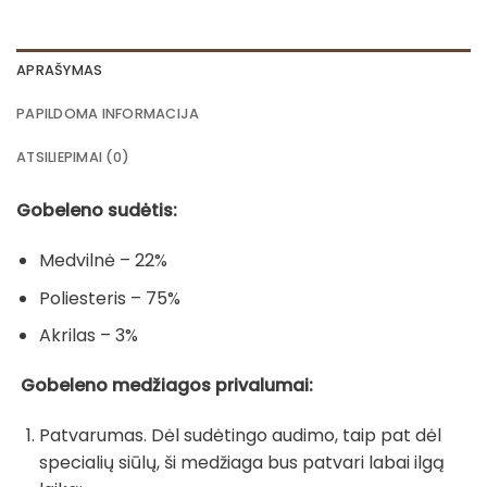
APRAŠYMAS
PAPILDOMA INFORMACIJA
ATSILIEPIMAI (0)
Gobeleno sudėtis:
Medvilnė – 22%
Poliesteris – 75%
Akrilas – 3%
Gobeleno medžiagos privalumai:
Patvarumas. Dėl sudėtingo audimo, taip pat dėl
specialių siūlų, ši medžiaga bus patvari labai ilgą