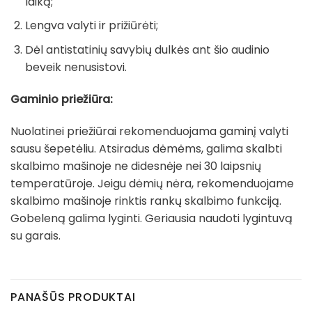
laiką;
Lengva valyti ir prižiūrėti;
Dėl antistatinių savybių dulkės ant šio audinio
beveik nenusistovi.
Gaminio priežiūra:
Nuolatinei priežiūrai rekomenduojama gaminį valyti
sausu šepetėliu. Atsiradus dėmėms, galima skalbti
skalbimo mašinoje ne didesnėje nei 30 laipsnių
temperatūroje. Jeigu dėmių nėra, rekomenduojame
skalbimo mašinoje rinktis rankų skalbimo funkciją.
Gobeleną galima lyginti. Geriausia naudoti lygintuvą
su garais.
PANAŠŪS PRODUKTAI