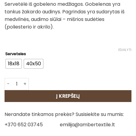
Servetėlė iš gobeleno medžiagos. Gobelenas yra
3.00€
tankus žakardo audinys. Pagrindas yra sudarytas iš
through
medvilnės, audimo siūlai – mišrios sudėties
7.00€
(poliesterio ir akrilo).
IŠVALYTI
Serveteles
18x18
40x50
produkto kiekis: Servetėlės - Italija
Į KREPŠELĮ
Nerandate tinkamos prekės? Susisiekite su mumis:
+370 652 03745
emilija@ambertextile.lt