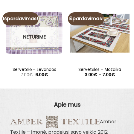
Išpardavimas!
Išpardavimas!
NETURIME
Servetėlė – Levandos
Servetėlės – Mozaika
Original
Current
Price
7.00
€
6.00
€
3.00
€
–
7.00
€
price
price
range:
was:
is:
3.00€
7.00€.
6.00€.
through
7.00€
Apie mus
Amber
Textile – įmonė, pradėjusi savo veiklą 2012