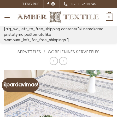
Skip
LT
ENG
RUS
+370 652 03745
to
content
0
[alg_wc_left_to_free_shipping content="Iki nemokamo
pristatymo paštomatu liko
%amount_left_for_free_shipping%"]
SERVETĖLĖS
/
GOBELENINĖS SERVETĖLĖS
Išpardavimas!