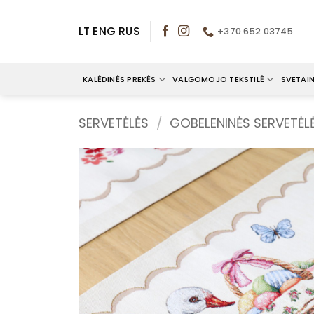
Skip
to
LT
ENG
RUS
+370 652 03745
content
KALĖDINĖS PREKĖS
VALGOMOJO TEKSTILĖ
SVETAIN
SERVETĖLĖS
/
GOBELENINĖS SERVETĖL