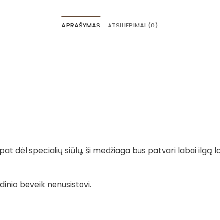
APRAŠYMAS
ATSILIEPIMAI (0)
t dėl specialių siūlų, ši medžiaga bus patvari labai ilgą la
dinio beveik nenusistovi.