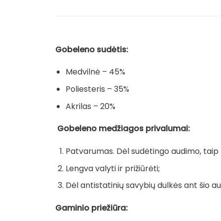
Gobeleno sudėtis:
Medvilnė – 45%
Poliesteris – 35%
Akrilas – 20%
Gobeleno medžiagos privalumai:
Patvarumas. Dėl sudėtingo audimo, taip pa
Lengva valyti ir prižiūrėti;
Dėl antistatinių savybių dulkės ant šio au
Gaminio priežiūra: