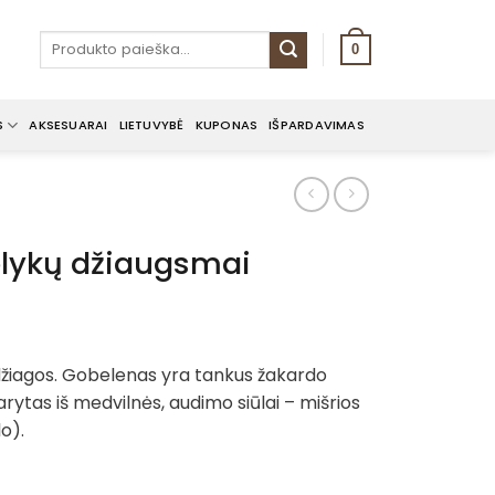
Ieškoti:
0
S
AKSESUARAI
LIETUVYBĖ
KUPONAS
IŠPARDAVIMAS
lykų džiaugsmai
žiagos. Gobelenas yra tankus žakardo
rytas iš medvilnės, audimo siūlai – mišrios
lo).