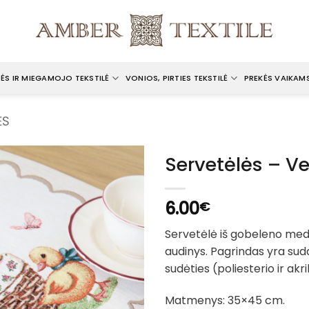
ĖS IR MIEGAMOJO TEKSTILĖ
VONIOS, PIRTIES TEKSTILĖ
PREKĖS VAIKAM
ĖS
Servetėlės – Ve
6.00
€
Servetėlė iš gobeleno med
audinys. Pagrindas yra suda
sudėties (poliesterio ir akri
Matmenys: 35×45 cm.