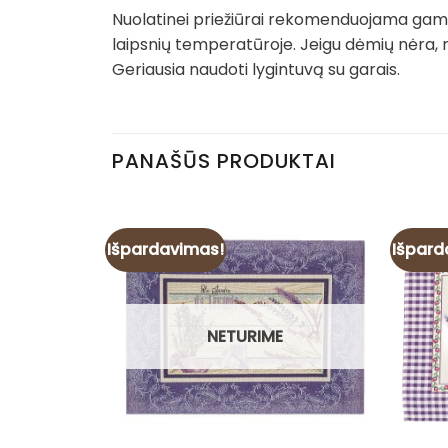
Nuolatinei priežiūrai rekomenduojama gamin
laipsnių temperatūroje. Jeigu dėmių nėra, 
Geriausia naudoti lygintuvą su garais.
PANAŠŪS PRODUKTAI
Išpardavimas!
Išpard
NETURIME