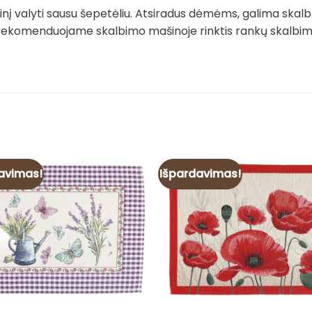
į valyti sausu šepetėliu. Atsiradus dėmėms, galima skalb
rekomenduojame skalbimo mašinoje rinktis rankų skalbimo 
avimas!
Išpardavimas!