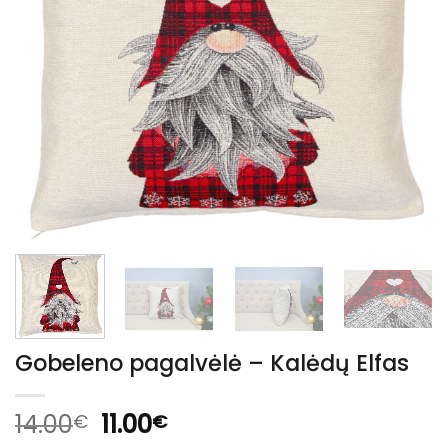
Gobeleno pagalvėlė – Kalėdų Elfas
Original
Current
14.00
11.00
€
€
price
price