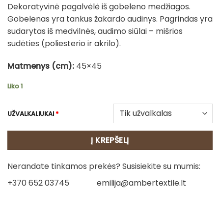
Dekoratyvinė pagalvėlė iš gobeleno medžiagos.
was:
is:
Gobelenas yra tankus žakardo audinys. Pagrindas yra
14.00€.
11.00€.
sudarytas iš medvilnės, audimo siūlai – mišrios
sudėties (poliesterio ir akrilo).
Matmenys (cm):
45×45
Liko 1
UŽVALKALIUKAI
*
Į KREPŠELĮ
Nerandate tinkamos prekės? Susisiekite su mumis:
+370 652 03745
emilija@ambertextile.lt