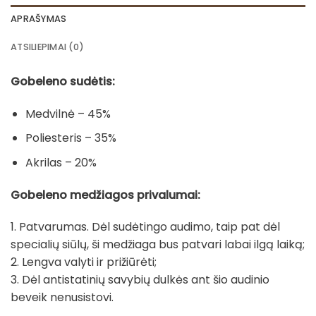
APRAŠYMAS
ATSILIEPIMAI (0)
Gobeleno sudėtis:
Medvilnė – 45%
Poliesteris – 35%
Akrilas – 20%
Gobeleno medžiagos privalumai:
1. Patvarumas. Dėl sudėtingo audimo, taip pat dėl
specialių siūlų, ši medžiaga bus patvari labai ilgą laiką;
2. Lengva valyti ir prižiūrėti;
3. Dėl antistatinių savybių dulkės ant šio audinio
beveik nenusistovi.