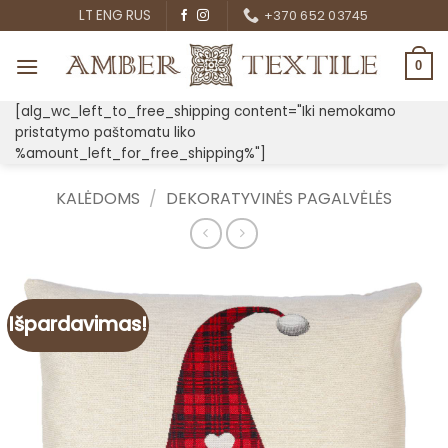
Skip
LT
ENG
RUS
+370 652 03745
to
content
0
[alg_wc_left_to_free_shipping content="Iki nemokamo
pristatymo paštomatu liko
%amount_left_for_free_shipping%"]
KALĖDOMS
/
DEKORATYVINĖS PAGALVĖLĖS
Išpardavimas!